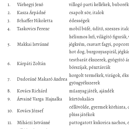
1.
Várhegyi Jenő
villogó parti kellékek, buborék
2.
Kasza Árpádné
csapolt sör, italok
3.
Schaffer Nikoletta
édességek
4.
Taskovics Ferenc
mobil büfé, üdítő, szeszes ital
héliumos lufi, világító figurák,
5.
Makkai Istvánné
jégkrém, csavart fagyi, popcorn
hot dog, burgonyaspirál, jégká
testbarát ékszerek, gyógyító á
6.
Kárpáti Zoltán
bőrszíjak, pénztárcák
horgolt termékek, virágok, éks
7.
Dudoráné Makaró Andrea
gyöngyékszerek
8.
Kovács Richárd
műanyag játék, ajándék
9.
Árvainé Varga Hajnalka
kürtöskalács
céllövölde, gyermek körhinta,
10.
Kovács József
plüss játékok
11.
Miháczi Istvánné
pattogatott kukorica nachos, 