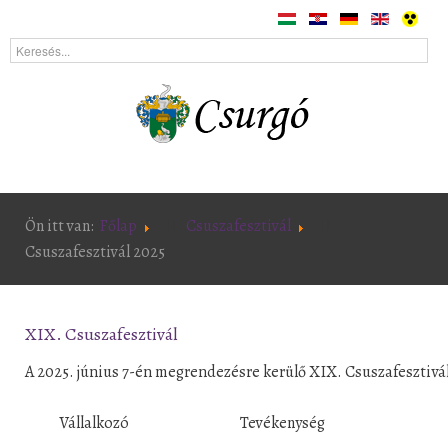
Ön itt van:
Főlap
Csuszafesztivál
Csuszafesztivál 2025
XIX. Csuszafesztivál
A 2025. június 7-én megrendezésre kerülő XIX. Csuszafesztiv
Vállalkozó
Tevékenység