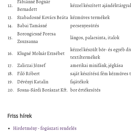
Fábiánné Bognár
12.
kézzel készített ajándéktárgya
Bernadett
13.
Szabadosné Kovács Beáta
kézműves termékek
14.
Babai Tamásné
pecsenyesütés
Borongicsné Porcsa
15.
lángos, palacsinta, italok
Zsuzsanna
kézzel készült bőr- és egyéb d
16.
Klugné Molnár Erzsébet
textiltermékek
17.
Zaliczai József
amerikai minifánk, jégkása
18.
Filó Róbert
saját készítésű fém kézműves 
19.
Dévényi Katalin
fajátékok
20.
Sosna-Sárdi Borászat Kft.
bor értékesítés
Friss hírek
Hirdetmény - fogászati rendelés