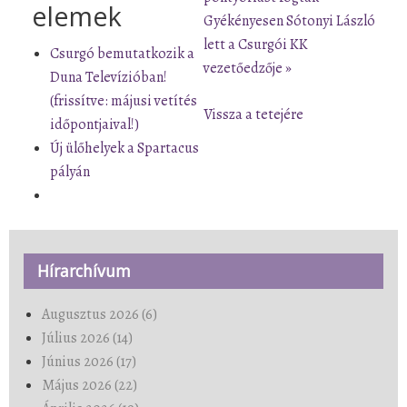
elemek
Gyékényesen
Sótonyi László
lett a Csurgói KK
Csurgó bemutatkozik a
vezetőedzője »
Duna Televízióban!
(frissítve: májusi vetítés
Vissza a tetejére
időpontjaival!)
Új ülőhelyek a Spartacus
pályán
Hírarchívum
Augusztus 2026 (6)
Július 2026 (14)
Június 2026 (17)
Május 2026 (22)