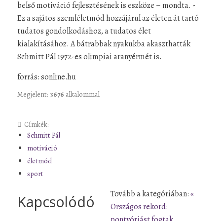
belső motiváció fejlesztésének is eszköze – mondta. -
Ez a sajátos szemléletmód hozzájárul az életen át tartó
tudatos gondolkodáshoz, a tudatos élet
kialakításához. A bátrabbak nyakukba akaszthatták
Schmitt Pál 1972-es olimpiai aranyérmét is.
forrás: sonline.hu
Megjelent:
3676
alkalommal
Címkék:
Schmitt Pál
motiváció
életmód
sport
Tovább a kategóriában:
«
Kapcsolódó
Országos rekord:
pontyóriást fogtak