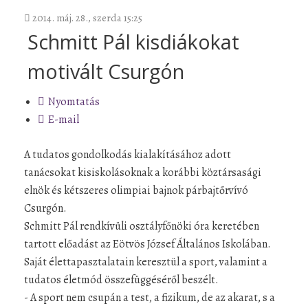
2014. máj. 28., szerda 15:25
Schmitt Pál kisdiákokat
motivált Csurgón
Nyomtatás
E-mail
A tudatos gondolkodás kialakításához adott
tanácsokat kisiskolásoknak a korábbi köztársasági
elnök és kétszeres olimpiai bajnok párbajtőrvívó
Csurgón.
Schmitt Pál rendkívüli osztályfőnöki óra keretében
tartott előadást az Eötvös József Általános Iskolában.
Saját élettapasztalatain keresztül a sport, valamint a
tudatos életmód összefüggéséről beszélt.
- A sport nem csupán a test, a fizikum, de az akarat, s a