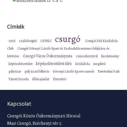
12°C
4°C
Címkék
csurgó
1956
családsegítő
CSNKC
Csurgói Női Kézilabda
Club
Csurgói Sótonyi László Sport és Szabadidőcentrum felújítása és
Csurgó Város Önkormányzata
bővítése
csuszafesztivál
hirdetmény
képviselőtestületi ülés
képviselőtestület
kézilabda
meghívó
pályázat
pályázati felhívás
Sótonyi László Sportcsarnok
Történelmi Park
Városi Uszoda
Állásajánlat
Értesítés
Kapcsolat
Csurgói Közös Önkormányzati Hivatal
8840 Csurgó, Széchenyi tér 2.