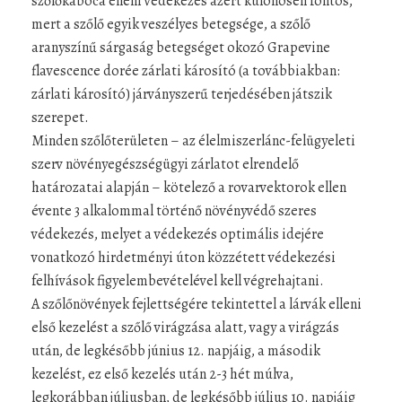
szőlőkabóca elleni védekezés azért különösen fontos,
mert a szőlő egyik veszélyes betegsége, a szőlő
aranyszínű sárgaság betegséget okozó Grapevine
flavescence dorée zárlati károsító (a továbbiakban:
zárlati károsító) járványszerű terjedésében játszik
szerepet.
Minden szőlőterületen – az élelmiszerlánc-felügyeleti
szerv növényegészségügyi zárlatot elrendelő
határozatai alapján – kötelező a rovarvektorok ellen
évente 3 alkalommal történő növényvédő szeres
védekezés, melyet a védekezés optimális idejére
vonatkozó hirdetményi úton közzétett védekezési
felhívások figyelembevételével kell végrehajtani.
A szőlőnövények fejlettségére tekintettel a lárvák elleni
első kezelést a szőlő virágzása alatt, vagy a virágzás
után, de legkésőbb június 12. napjáig, a második
kezelést, ez első kezelés után 2-3 hét múlva,
legkorábban júliusban, de legkésőbb július 10. napjáig