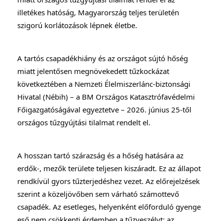
illetékes hatóság, Magyarország teljes területén 
szigorú korlátozások lépnek életbe.
A tartós csapadékhiány és az országot sújtó hőség 
miatt jelentősen megnövekedett tűzkockázat 
következtében a Nemzeti Élelmiszerlánc-biztonsági 
Hivatal (Nébih) – a BM Országos Katasztrófavédelmi 
Főigazgatóságával egyeztetve – 2026. június 25-től 
országos tűzgyújtási tilalmat rendelt el.
A hosszan tartó szárazság és a hőség hatására az 
erdők-, mezők területe teljesen kiszáradt. Ez az állapot 
rendkívül gyors tűzterjedéshez vezet. Az előrejelzések 
szerint a közeljövőben sem várható számottevő 
csapadék. Az esetleges, helyenként előforduló gyenge 
eső nem csökkenti érdemben a tűzveszélyt: az 