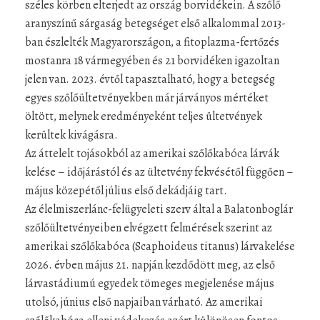
széles körben elterjedt az ország borvidékein. A szőlő
aranyszínű sárgaság betegséget első alkalommal 2013-
ban észlelték Magyarországon, a fitoplazma-fertőzés
mostanra 18 vármegyében és 21 borvidéken igazoltan
jelen van. 2023. évtől tapasztalható, hogy a betegség
egyes szőlőültetvényekben már járványos mértéket
öltött, melynek eredményeként teljes ültetvények
kerültek kivágásra.
Az áttelelt tojásokból az amerikai szőlőkabóca lárvák
kelése – időjárástól és az ültetvény fekvésétől függően –
május közepétől július első dekádjáig tart.
Az élelmiszerlánc-felügyeleti szerv által a Balatonboglár
szőlőültetvényeiben elvégzett felmérések szerint az
amerikai szőlőkabóca (Scaphoideus titanus) lárvakelése
2026. évben május 21. napján kezdődött meg, az első
lárvastádiumú egyedek tömeges megjelenése május
utolsó, június első napjaiban várható. Az amerikai