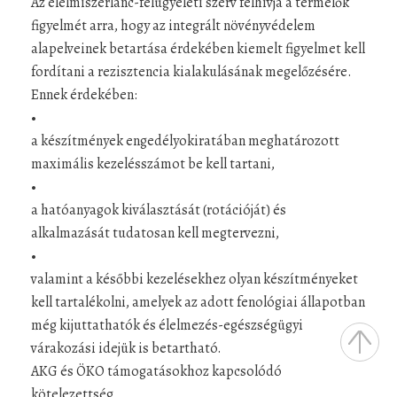
Az élelmiszerlánc-felügyeleti szerv felhívja a termelők
figyelmét arra, hogy az integrált növényvédelem
alapelveinek betartása érdekében kiemelt figyelmet kell
fordítani a rezisztencia kialakulásának megelőzésére.
Ennek érdekében:
•
a készítmények engedélyokiratában meghatározott
maximális kezelésszámot be kell tartani,
•
a hatóanyagok kiválasztását (rotációját) és
alkalmazását tudatosan kell megtervezni,
•
valamint a későbbi kezelésekhez olyan készítményeket
kell tartalékolni, amelyek az adott fenológiai állapotban
még kijuttathatók és élelmezés-egészségügyi
várakozási idejük is betartható.
AKG és ÖKO támogatásokhoz kapcsolódó
kötelezettség