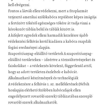
kell elvégezni.
Fontos a lárvák ellen védekezni, mert a fitoplazmát
terjesztő amerikai szőlőkabóca repülésre képes imágója
a fertőzött tőkéről egészséges tőkére át tudja vinni a
kórokozót táblán belül és táblák között is.
A kifejlett egyedek elleni harmadik kezelésre újabb
védekezési felhívás kerül kiadásra a kabóca csapdák
fogási eredményei alapján.
Szaporítóanyag-előállító területek A szaporítóanyag-
előállító területeken – ideértve a törzsültetvényeket és
faiskolákat – a védekezés kötelező, függetlenül attól,
hogy az adott területen észleltek-e kabócát.
Alkalmazható készítmények és technológiák
A védekezésre a felhívás 1. sz. mellékletének (Nébih
honlapján elérhető Szőlőben kabócafajok ellen
engedélyezett rovarölő szerek) táblázatában szereplő
rovarölő szerek alkalmazhatók.