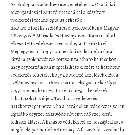
Az ökológiai szőlőültevények esetében az Ökológiai
Mezőgazdasági Kutatóintézet által elkészített
védekezési technológia itt érhető el.
A konvencionális szőlőültetvények esetében a Magyar
Növényvédő Mérnöki és Növényorvosi Kamara által
elkészített védekezési technológia itt érhető el.
Megjegyzendő, hogy az amerikai szőlőkabóca fiatal
lárvái a szőlőnövények törzsein található hajtásokon
nagy egyedszámban megtalálhatók, ezért az hatékony
védekezés feltétele, hogy a kötelező kezelések előtt a
szőlőnövényeken a törzstisztítás elvégzésre kerüljön,
vagy amennyiben nem történik meg, a kezelések a
tőhajtásokat is érjék. Továbbá a védekezés
hatékonyságát növeli, ha a lárvák elleni védekezés során
legalább egyszer felszívódó növényvédő szer kerül
felhasználásra. A hatásos védekezéshez hozzájárulhat a
megfelelő permetlé borítottság. A feszívódó szereknél a