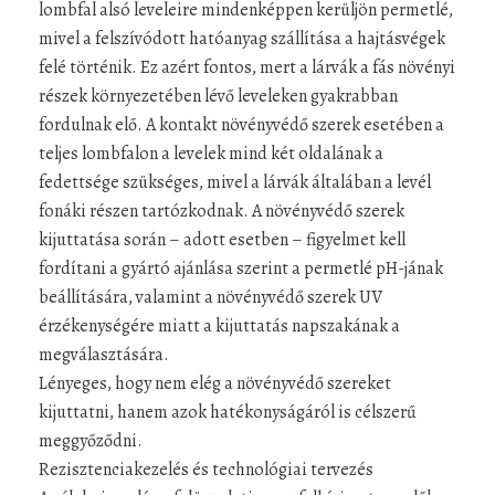
lombfal alsó leveleire mindenképpen kerüljön permetlé,
mivel a felszívódott hatóanyag szállítása a hajtásvégek
felé történik. Ez azért fontos, mert a lárvák a fás növényi
részek környezetében lévő leveleken gyakrabban
fordulnak elő. A kontakt növényvédő szerek esetében a
teljes lombfalon a levelek mind két oldalának a
fedettsége szükséges, mivel a lárvák általában a levél
fonáki részen tartózkodnak. A növényvédő szerek
kijuttatása során – adott esetben – figyelmet kell
fordítani a gyártó ajánlása szerint a permetlé pH-jának
beállítására, valamint a növényvédő szerek UV
érzékenységére miatt a kijuttatás napszakának a
megválasztására.
Lényeges, hogy nem elég a növényvédő szereket
kijuttatni, hanem azok hatékonyságáról is célszerű
meggyőződni.
Rezisztenciakezelés és technológiai tervezés