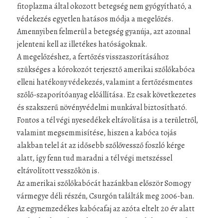
fitoplazma által okozott betegség nem gyógyítható, a
védekezés egyetlen hatásos módja a megelőzés.
Amennyiben felmerül a betegség gyanúja, azt azonnal
jelenteni kell az illetékes hatóságoknak.
A megelőzéshez, a fertőzés visszaszorításához
szükséges a kórokozót terjesztő amerikai szőlőkabóca
elleni hatékony védekezés, valamint a fertőzésmentes
szőlő-szaporítóanyag előállítása. Ez csak következetes
és szakszerű növényvédelmi munkával biztosítható.
Fontos a tél végi nyesedékek eltávolítása is a területről,
valamint megsemmisítése, hiszen a kabóca tojás
alakban telel át az idősebb szőlővessző foszló kérge
alatt, így fenn tud maradni a tél végi metszéssel
eltávolított vesszőkön is.
Az amerikai szőlőkabócát hazánkban először Somogy
vármegye déli részén, Csurgón találták meg 2006-ban.
Az egynemzedékes kabócafaj az azóta eltelt 20 év alatt