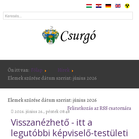
Ön itt van:
Főlap
Hírek
Elemek szűrése dátum szerint: június 2026
Elemek szűrése dátum szerint: június 2026
Feliratkozás az RSS csatornára
2026. június 26., péntek 08:48
Visszanézhető - itt a
legutóbbi képviselő-testületi