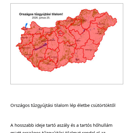
Országos tűzgyújtási tilalom lép életbe csütörtöktől
A hosszabb ideje tartó aszály és a tartós hőhullám 
miatt országos tűzgyújtási tilalmat rendel el az 