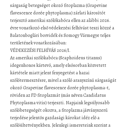
sárgaság betegséget okozó fitoplazma (Grapevine
flavescence dorée phytoplasma) zárlati károsítót
terjesztő amerikai szőlőkabóca ellen az alábbi 2026.
évre vonatkozó első védekezési felhívást teszi közzé a
Balatonboglári borvidék és Somogy Vármegye teljes
területének vonatkozásában:
VÉDEKEZÉSI FELHÍVÁS 2026/I.
Az amerikai szőlőkabóca (Scaphoideus titanus)
idegenhonos kártevő, amely elsősorban közvetett
kártétele miatt jelent fenyegetést a hazai
szőlőtermesztésre, mivel a szőlő aranyszínű sárgaságát
okozó Grapevine flavescence dorée phytoplasma-t,
röviden az FD fitoplazmát (más néven Candidatus
Phytoplasma vitis) terjeszti. Napjaink legsúlyosabb
szőlőbetegségét okozva, a fitoplazma járványszerű
terjedése jelentős gazdasági károkat idéz elő a
szőlőültetvényekben. Jelenlegi ismereteink szerint a