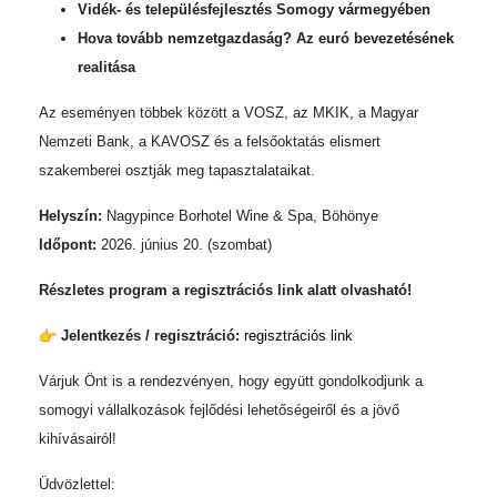
Vidék- és településfejlesztés Somogy vármegyében
Hova tovább nemzetgazdaság? Az euró bevezetésének
realitása
Az eseményen többek között a VOSZ, az MKIK, a Magyar
Nemzeti Bank, a KAVOSZ és a felsőoktatás elismert
szakemberei osztják meg tapasztalataikat.
Helyszín:
Nagypince Borhotel Wine & Spa, Böhönye
Időpont:
2026. június 20. (szombat)
Részletes program a regisztrációs link alatt olvasható!
Jelentkezés / regisztráció:
regisztrációs link
Várjuk Önt is a rendezvényen, hogy együtt gondolkodjunk a
somogyi vállalkozások fejlődési lehetőségeiről és a jövő
kihívásairól!
Üdvözlettel: