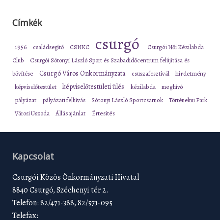
Címkék
csurgó
1956
családsegítő
CSNKC
Csurgói Női Kézilabda
Club
Csurgói Sótonyi László Sport és Szabadidőcentrum felújítása és
Csurgó Város Önkormányzata
bővítése
csuszafesztivál
hirdetmény
képviselőtestületi ülés
képviselőtestület
kézilabda
meghívó
pályázat
pályázati felhívás
Sótonyi László Sportcsarnok
Történelmi Park
Városi Uszoda
Állásajánlat
Értesítés
Kapcsolat
Csurgói Közös Önkormányzati Hivatal
8840 Csurgó, Széchenyi tér 2.
Telefon: 82/471-388, 82/571-095
Telefax: