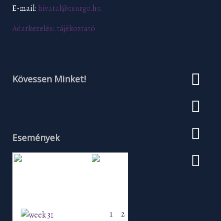
E-mail:
hivatal@csurgo.hu
Adatkezelési tájékoztató
Kövessen Minket!
Események
Augusztus 2026
H
K
Sz
Cs
P
Szo
V
1
2