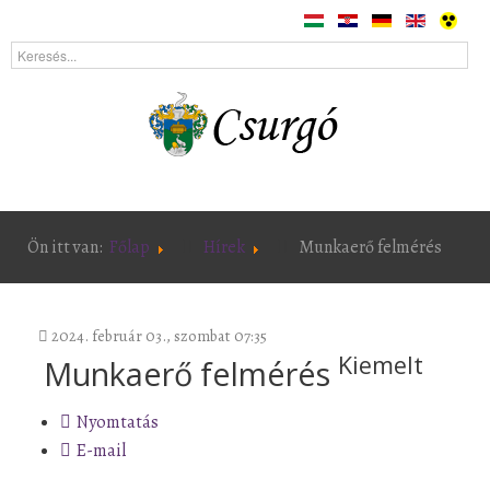
Ön itt van:
Főlap
Hírek
Munkaerő felmérés
2024. február 03., szombat 07:35
Kiemelt
Munkaerő felmérés
Nyomtatás
E-mail