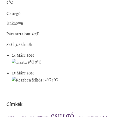
6°C
Csurgó
Unknown
Páratartalom: 62%
Szél: 3.22 km/h
24 Márc 2016
9°C
0°C
25 Márc 2016
12°C
4°C
Címkék
csurgó