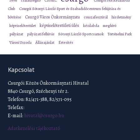
1956
családsegítő
CSNKC
Csurgói Női Kézilabda
Club
Csurgói Sótonyi László Sport és Szabadidőcentrum felújítása és
Csurgó Város Önkormányzata
bővítése
csuszafesztivál
hirdetmény
képviselőtestületi ülés
képviselőtestület
kézilabda
meghívó
pályázat
pályázati felhívás
Sótonyi László Sportcsarnok
Történelmi Park
Városi Uszoda
Állásajánlat
Értesítés
Kapcsolat
Csurgói Közös Önkormányzati Hivatal
8840 Csurgó, Széchenyi tér 2.
Telefon: 82/471-388, 82/571-095
Telefax:
E-mail:
hivatal@csurgo.hu
Adatkezelési tájékoztató