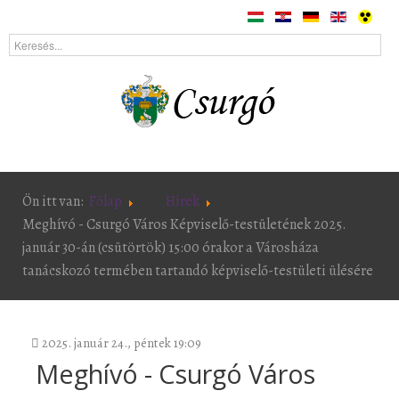
Ön itt van:
Főlap
Hírek
Meghívó - Csurgó Város Képviselő-testületének 2025.
január 30-án (csütörtök) 15:00 órakor a Városháza
tanácskozó termében tartandó képviselő-testületi ülésére
2025. január 24., péntek 19:09
Meghívó - Csurgó Város