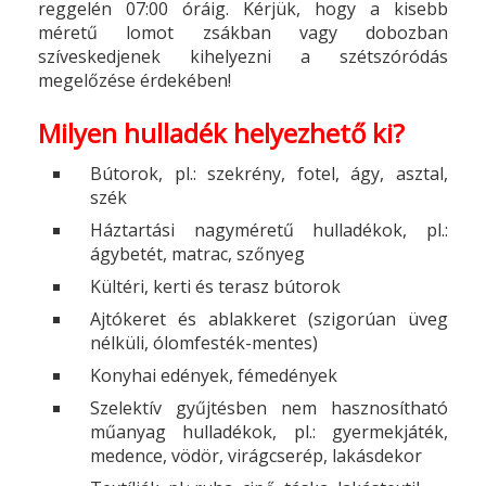
reggelén 07:00 óráig. Kérjük, hogy a kisebb
méretű lomot zsákban vagy dobozban
szíveskedjenek kihelyezni a szétszóródás
megelőzése érdekében!
Milyen hulladék helyezhető ki?
Bútorok, pl.: szekrény, fotel, ágy, asztal,
szék
Háztartási nagyméretű hulladékok, pl.:
ágybetét, matrac, szőnyeg
Kültéri, kerti és terasz bútorok
Ajtókeret és ablakkeret (szigorúan üveg
nélküli, ólomfesték-mentes)
Konyhai edények, fémedények
Szelektív gyűjtésben nem hasznosítható
műanyag hulladékok, pl.: gyermekjáték,
medence, vödör, virágcserép, lakásdekor