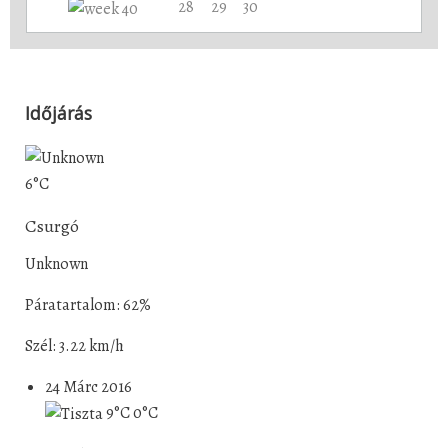
28
29
30
Időjárás
6°C
Csurgó
Unknown
Páratartalom: 62%
Szél: 3.22 km/h
24 Márc 2016
9°C
0°C