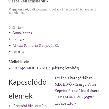
vissza kell utasítaniuk.
Megjelent:
1671
alkalommal
Utoljára frissítve: 2025. április 23.,
szerda 13:20
Címkék:
lomtalanítás
csurgó
Viridis Pannonia Nonprofit Kft
MOHU
Mellékletek:
Csurgo-MOHU_2025_1.pdf
(567 letöltés)
Tovább a kategóriában:
«
Kapcsolódó
MEGHÍVÓ - Csurgó Város
Képviselő-testületi ülésére
elemek
LOMTALANÍTÁS - Jegyzői
tájékoztató »
Árverési hirdetmény