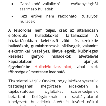
Gazdálkodói-vállalkozói tevékenységből
származó hulladék
Kézi erővel nem rakodható, túlsúlyos
hulladék
A felsorolás nem teljes, csak az általánosan
előforduló hulladékokat tartalmazza! A
háztartásokban keletkező zöld- és szelektív
hulladékok, gumiabroncsok, síküvegek, valamint
elektronikai, veszélyes, illetve egyéb, különleges
kezelést igénylő hulladékok átvételével
kapcsolatban ajánljuk
figyelmükbe
Hulladékudvarainkat
, ahol ezek
többsége díjmentesen leadható.
Tisztelettel kérjük Önöket, hogy lakókörnyezetük
tisztaságának megőrzése érdekében a
tájékoztatóban foglaltakat szíveskedjenek
betartani! Kollégáinknak a szabálytalanul
kihelyezett hulladékok átvételét kivétel nélkül