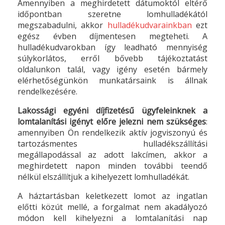
Amennyiben a meghirdetett dátumoktól eltérő
időpontban szeretne lomhulladékától
megszabadulni, akkor
hulladékudvarainkban
ezt
egész évben díjmentesen megteheti. A
hulladékudvarokban így leadható mennyiség
súlykorlátos, erről bővebb tájékoztatást
oldalunkon talál, vagy igény esetén bármely
elérhetőségünkön munkatársaink is állnak
rendelkezésére.
Lakossági egyéni díjfizetésű ügyfeleinknek a
lomtalanítási igényt előre jelezni nem szükséges
:
amennyiben Ön rendelkezik aktív jogviszonyú és
tartozásmentes hulladékszállítási
megállapodással az adott lakcímen, akkor a
meghirdetett napon minden további teendő
nélkül elszállítjuk a kihelyezett lomhulladékát.
A háztartásban keletkezett lomot az ingatlan
előtti közút mellé, a forgalmat nem akadályozó
módon kell kihelyezni a lomtalanítási nap