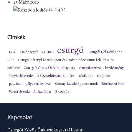
25 Márc 2016
12°C
4°C
Címkék
csurgó
1956
családsegítő
CSNKC
Csurgói Női Kézilabda
Club
Csurgói Sótonyi László Sport és Szabadidőcentrum felújítása és
Csurgó Város Önkormányzata
bővítése
csuszafesztivál
hirdetmény
képviselőtestületi ülés
képviselőtestület
kézilabda
meghívó
pályázat
pályázati felhívás
Sótonyi László Sportcsarnok
Történelmi Park
Városi Uszoda
Állásajánlat
Értesítés
Kapcsolat
Csurgói Közös Önkormányzati Hivatal