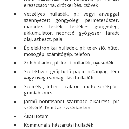
ereszcsatorna, drótkerítés, csövek
Veszélyes hulladék, pl.: vegyi anyaggal
szennyezett göngyöleg, permetezőszer,
maradék festék, festékes göngyöleg,
akkumulátor, neoncső, gyógyszer, fáradt
olaj, azbeszt, pala
Ép elektronikai hulladék, pl.: televízió, hűtő,
mosógép, számítógép, telefon
Zöldhulladék, pl.: kerti hulladék, nyesedék
Szelektíven gyűjthető papír, műanyag, fém
vagy üveg csomagolási hulladék
Személy-, teher-, traktor-, motorkerékpár-
gumiabroncs
Jármű bontásából származó alkatrész, pl.:
szélvédő, fém karosszériaelem
Állati tetem
Kommunális háztartási hulladék