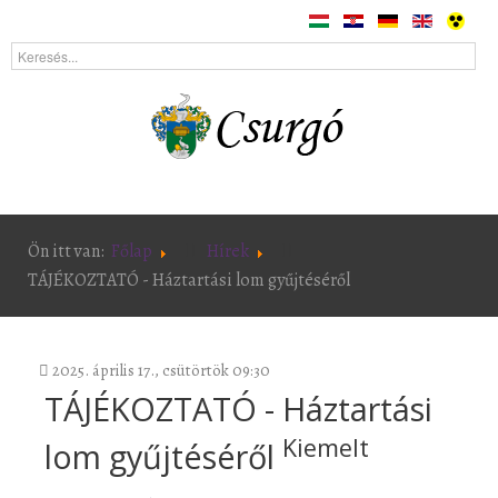
Ön itt van:
Főlap
Hírek
TÁJÉKOZTATÓ - Háztartási lom gyűjtéséről
2025. április 17., csütörtök 09:30
TÁJÉKOZTATÓ - Háztartási
Kiemelt
lom gyűjtéséről