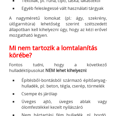
Textíliák, pl.: ruha, cipő, táska, lakástextil
Egyéb feleslegessé vált használati tárgyak
A nagyméretű lomokat (pl.: ágy, szekrény,
ülőgarnitúra) lehetőség szerint szétszedett
állapotban kell kihelyezni úgy, hogy az kézi erővel
mozgatható legyen.
Mi nem tartozik a lomtalanítás
körébe?
Fontos tudni, hogy a következő
hulladéktípusokat
NEM lehet kihelyezni
:
Építésből-bontásból származó építőanyag-
hulladék, pl.: beton, tégla, cserép, törmelék
Csempe és járólap
Üveges ajtó, üveges ablak vagy
ólomfestékkel kezelt nyílászáró
Nem háztartási fém hulladék, pl. hordó,