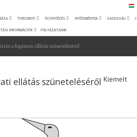
HÁZA
TURIZMUS
ÜGYINTÉZÉS
INTÉZMÉNYEK
GAZDASÁG
TÁSI INFORMÁCIÓK
PÁLYÁZATAINK
tatás a fogászati ellátás szüneteléséről
Kiemelt
ati ellátás szüneteléséről