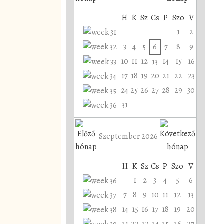
H
K
Sz
Cs
P
Szo
V
1
2
3
4
5
6
7
8
9
10
11
12
14
15
16
13
17
18
19
20
21
22
23
24
25
26
27
28
29
30
31
Szeptember 2026
H
K
Sz
Cs
P
Szo
V
1
2
3
4
5
6
7
8
9
10
11
12
13
14
15
16
17
18
19
20
21
22
23
24
25
26
27