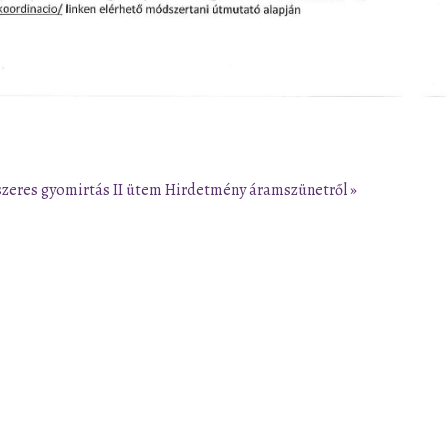
szeres gyomirtás II ütem
Hirdetmény áramszünetről »