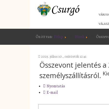
VÁROS
VÁLASZ
Ön itt van:
Főlap
Hírek
Összevon
2025. július 10., csütörtök 12:41
Összevont jelentés a 
Ki
személyszállításról.
Nyomtatás
E-mail