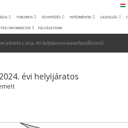
HÁZA
TURIZMUS
ÜGYINTÉZÉS
INTÉZMÉNYEK
GAZDASÁG
TÁSI INFORMÁCIÓK
PÁLYÁZATAINK
t jelentés a 2024. évi helyijáratos személyszállításról.
2024. évi helyijáratos
emelt