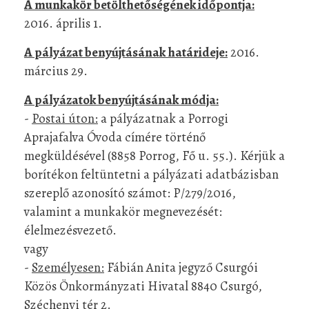
A munkakör betölthetőségének időpontja:
2016. április 1.
A pályázat benyújtásának határideje:
2016.
március 29.
A pályázatok benyújtásának módja:
-
Postai úton:
a pályázatnak a Porrogi
Aprajafalva Óvoda címére történő
megküldésével (8858 Porrog, Fő u. 55.). Kérjük a
borítékon feltüntetni a pályázati adatbázisban
szereplő azonosító számot: P/279/2016,
valamint a munkakör megnevezését:
élelmezésvezető.
vagy
-
Személyesen:
Fábián Anita jegyző Csurgói
Közös Önkormányzati Hivatal 8840 Csurgó,
Széchenyi tér 2.