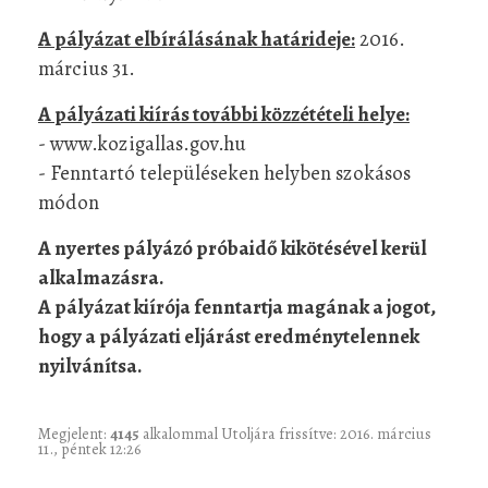
A pályázat elbírálásának határideje:
2016.
március 31.
A pályázati kiírás további közzétételi helye:
- www.kozigallas.gov.hu
- Fenntartó településeken helyben szokásos
módon
A nyertes pályázó próbaidő kikötésével kerül
alkalmazásra.
A pályázat kiírója fenntartja magának a jogot,
hogy a pályázati eljárást eredménytelennek
nyilvánítsa.
Megjelent:
4145
alkalommal
Utoljára frissítve: 2016. március
11., péntek 12:26