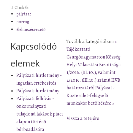
Címkék:
pályázat
porrog
élelmezésvezető
Tovább a kategóriában:
«
Kapcsolódó
Tájékoztató
Csurgónagymarton Község
elemek
Helyi Választási Bizottsága
1/2016. (III.10.), valamint
Pályázati hirdetmény -
2/2016. (III.10.) számú HVB
ingatlan értékesítés
határozatáról
Pályázat -
Pályázati hirdetmény
Közterület-felügyelő
Pályázati felhívás -
munkakör betöltésére »
önkormányzati
tulajdonú lakások piaci
Vissza a tetejére
alapon történő
bérbeadására