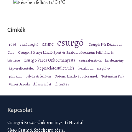
12°C
4°C
Címkék
csurgó
1956
családsegítő
CSNKC
Csurgói Női Kézilabda
Club
Csurgói Sótonyi László Sport és Szabadidőcentrum felújítása és
Csurgó Város Önkormányzata
bővítése
csuszafesztivál
hirdetmény
képviselőtestületi ülés
képviselőtestület
kézilabda
meghívó
pályázat
pályázati felhívás
Sótonyi László Sportcsarnok
Történelmi Park
Városi Uszoda
Állásajánlat
Értesítés
Kapcsolat
Csurgói Közös Önkormányzati Hivatal
8840 Csurgó, Széchenyi tér 2.