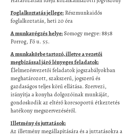
Határozatlan idejű közalkalmazotti jogviszony
Foglalkoztatás jellege:
Részmunkaidős
foglalkoztatás, heti 20 óra
A munkavégzés helye:
Somogy megye: 8858
Porrog, Fő u. 55.
A munkakörbe tartozó, illetve a vezetői
megbízással járó lényeges feladatok:
Élelmezésvezetői feladatok jogszabályokban
meghatározott, szakszerű, jogszerű és
gazdaságos teljes körű ellátása. Szervezi,
irányítja a konyha dolgozóinak munkáját,
gondoskodik az eltérő korcsoportú étkeztetés
hatékony megszervezéséről.
Illetmény és juttatások:
Az illetmény megállapítására és a juttatásokra a