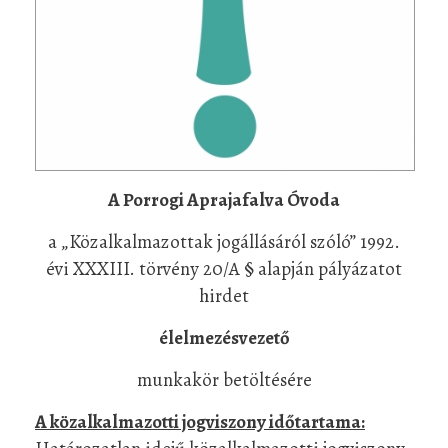
A Porrogi Aprajafalva Óvoda
a „Közalkalmazottak jogállásáról szóló” 1992.
évi XXXIII. törvény 20/A § alapján pályázatot
hirdet
élelmezésvezető
munkakör betöltésére
A közalkalmazotti jogviszony időtartama: