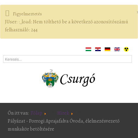
Figyelmeztetés
JUser: :_load: Nem tölthető be a következő azonosítószámú
felhasználó: 244
Ön itt van:
Főlap
Hírek
Pályázat - Porrogi Aprajafalva Óvoda, élelmezésvezető
munkakör betöltésére