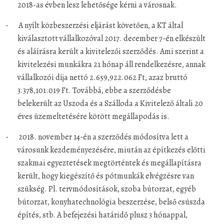
2018-as évben lesz lehetősége kérni a városnak.
-
A nyílt közbeszerzési eljárást követően, a KT által
kiválasztott vállalkozóval 2017. december 7-én elkészült
és aláírásra került a kivitelezői szerződés. Ami szerint a
kivitelezési munkákra 21 hónap áll rendelkezésre, annak
vállalkozói díja nettó 2.659,922.062 Ft, azaz bruttó
3.378,101.019 Ft. Továbbá, ebbe a szerződésbe
belekerült az Uszoda és a Szálloda a Kivitelező általi 20
éves üzemeltetésére kötött megállapodás is.
-
2018. november 14-én a szerződés módosítva lett a
városunk kezdeményezésére, miután az építkezés előtti
szakmai egyeztetések megtörténtek és megállapításra
került, hogy kiegészítő és pótmunkák elvégzésre van
szükség. Pl. tervmódosítások, szoba bútorzat, egyéb
bútorzat, konyhatechnológia beszerzése, belső csúszda
építés, stb. A befejezési határidő plusz 3 hónappal,