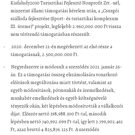
Kisfaludy2030 Turisztikai Fejlesztő Nonprofit Zrt.-nél,
miszerint állami támogatási kérelem után, a „Csurgói
szálloda fejlesztése (Sport- és turisztikai komplexum
III. üteme)” projekt, legfeljebb 2.960,000.000 Ft vissza
nem térítendő támogatásban részesült.
-
2020. december 21-én megérkezett az első része a
támogatásnak, 2.500,000.000 Ft.
-
Negyedszerre is módosult a szerződés 2021. január 26-
án. Ez a támogatási összeg elszámolására vonatkozó
előírások megváltozása miatt történt, valamint az
egyéb módosítások, pótmunkák és áremelkedések,
munkabér emelkedések és egyéb költségnövelő
tényezők okán, két lépésben módosították a vállalkozói
díjat. Először nettó 398,988.300 Ft-tal, második
lépésben nettó 740,992.099 Ft-tal, így lett 3.799,902.461
Ft, azaz bruttó 4.825,876.125 Ft. A szerződés