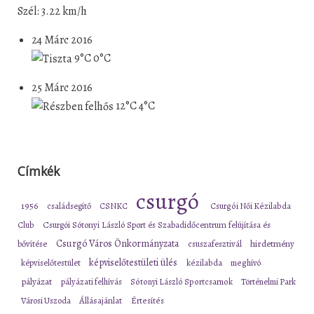
Szél: 3.22 km/h
24 Márc 2016
9°C
0°C
25 Márc 2016
12°C
4°C
Címkék
csurgó
1956
családsegítő
CSNKC
Csurgói Női Kézilabda
Club
Csurgói Sótonyi László Sport és Szabadidőcentrum felújítása és
Csurgó Város Önkormányzata
bővítése
csuszafesztivál
hirdetmény
képviselőtestületi ülés
képviselőtestület
kézilabda
meghívó
pályázat
pályázati felhívás
Sótonyi László Sportcsarnok
Történelmi Park
Városi Uszoda
Állásajánlat
Értesítés