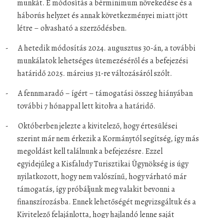
munkát. E módosítás a bérminimum növekedése és a
háborús helyzet és annak következményei miatt jött
létre – olvasható a szerződésben.
-
A hetedik módosítás 2024. augusztus 30-án, a további
munkálatok lehetséges ütemezéséről és a befejezési
határidő 2025. március 31-re változásáról szólt.
-
A fennmaradó – ígért – támogatási összeg hiányában
további 7 hónappal lett kitolva a határidő.
-
Októberben jelezte a kivitelező, hogy értesülései
szerint már nem érkezik a Kormánytól segítség, így más
megoldást kell találnunk a befejezésre. Ezzel
egyidejűleg a Kisfaludy Turisztikai Ügynökség is úgy
nyilatkozott, hogy nem valószínű, hogy várható már
támogatás, így próbáljunk meg valakit bevonni a
finanszírozásba. Ennek lehetőségét megvizsgáltuk és a
Kivitelező felajánlotta, hogy hajlandó lenne saját