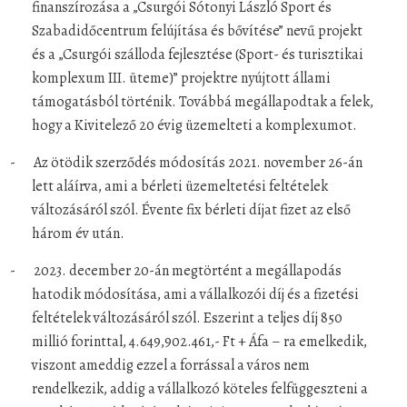
finanszírozása a „Csurgói Sótonyi László Sport és
Szabadidőcentrum felújítása és bővítése” nevű projekt
és a „Csurgói szálloda fejlesztése (Sport- és turisztikai
komplexum III. üteme)” projektre nyújtott állami
támogatásból történik. Továbbá megállapodtak a felek,
hogy a Kivitelező 20 évig üzemelteti a komplexumot.
-
Az ötödik szerződés módosítás 2021. november 26-án
lett aláírva, ami a bérleti üzemeltetési feltételek
változásáról szól. Évente fix bérleti díjat fizet az első
három év után.
-
2023. december 20-án megtörtént a megállapodás
hatodik módosítása, ami a vállalkozói díj és a fizetési
feltételek változásáról szól. Eszerint a teljes díj 850
millió forinttal, 4.649,902.461,- Ft + Áfa – ra emelkedik,
viszont ameddig ezzel a forrással a város nem
rendelkezik, addig a vállalkozó köteles felfüggeszteni a