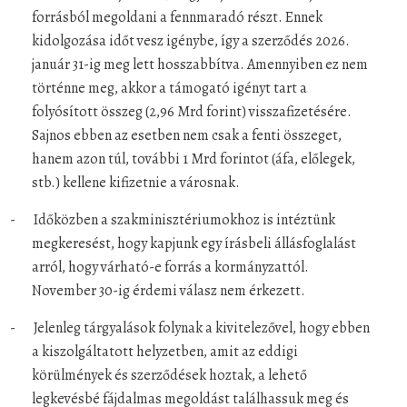
forrásból megoldani a fennmaradó részt. Ennek
kidolgozása időt vesz igénybe, így a szerződés 2026.
január 31-ig meg lett hosszabbítva. Amennyiben ez nem
történne meg, akkor a támogató igényt tart a
folyósított összeg (2,96 Mrd forint) visszafizetésére.
Sajnos ebben az esetben nem csak a fenti összeget,
hanem azon túl, további 1 Mrd forintot (áfa, előlegek,
stb.) kellene kifizetnie a városnak.
-
Időközben a szakminisztériumokhoz is intéztünk
megkeresést, hogy kapjunk egy írásbeli állásfoglalást
arról, hogy várható-e forrás a kormányzattól.
November 30-ig érdemi válasz nem érkezett.
-
Jelenleg tárgyalások folynak a kivitelezővel, hogy ebben
a kiszolgáltatott helyzetben, amit az eddigi
körülmények és szerződések hoztak, a lehető
legkevésbé fájdalmas megoldást találhassuk meg és