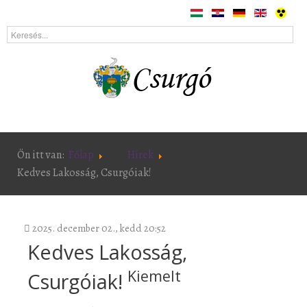
Ön itt van:
Főlap
Hírek
Kedves Lakosság, Csurgóiak!
2025. december 02., kedd 20:52
Kedves Lakosság,
Kiemelt
Csurgóiak!