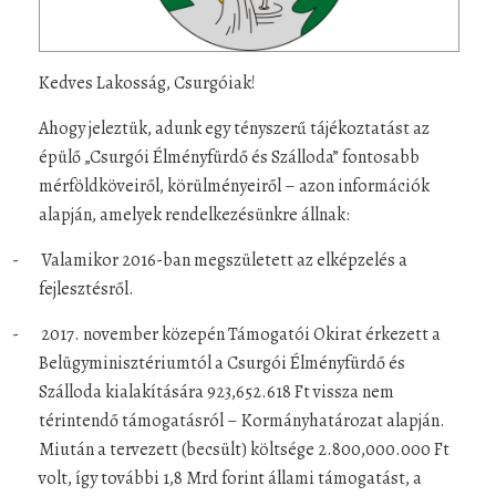
Kedves Lakosság, Csurgóiak!
Ahogy jeleztük, adunk egy tényszerű tájékoztatást az
épülő „Csurgói Élményfürdő és Szálloda” fontosabb
mérföldköveiről, körülményeiről – azon információk
alapján, amelyek rendelkezésünkre állnak:
-
Valamikor 2016-ban megszületett az elképzelés a
fejlesztésről.
-
2017. november közepén Támogatói Okirat érkezett a
Belügyminisztériumtól a Csurgói Élményfürdő és
Szálloda kialakítására 923,652.618 Ft vissza nem
térintendő támogatásról – Kormányhatározat alapján.
Miután a tervezett (becsült) költsége 2.800,000.000 Ft
volt, így további 1,8 Mrd forint állami támogatást, a