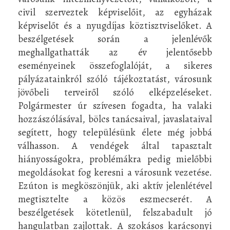
civil szerveztek képviselőit, az egyházak
képviselőt és a nyugdíjas köztisztviselőket. A
beszélgetések során a jelenlévők
meghallgathatták az év jelentősebb
eseményeinek összefoglalóját, a sikeres
pályázatainkról szóló tájékoztatást, városunk
jövőbeli terveiről szóló elképzeléseket.
Polgármester úr szívesen fogadta, ha valaki
hozzászólásával, bölcs tanácsaival, javaslataival
segített, hogy településünk élete még jobbá
válhasson. A vendégek által tapasztalt
hiányosságokra, problémákra pedig mielőbbi
megoldásokat fog keresni a városunk vezetése.
Ezúton is megköszönjük, aki aktív jelenlétével
megtisztelte a közös eszmecserét. A
beszélgetések kötetlenül, felszabadult jó
hangulatban zajlottak. A szokásos karácsonyi