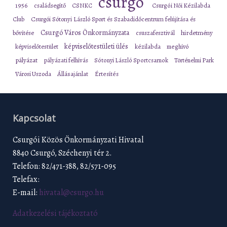
csurgó
1956
családsegítő
CSNKC
Csurgói Női Kézilabda
Club
Csurgói Sótonyi László Sport és Szabadidőcentrum felújítása és
Csurgó Város Önkormányzata
bővítése
csuszafesztivál
hirdetmény
képviselőtestületi ülés
képviselőtestület
kézilabda
meghívó
pályázat
pályázati felhívás
Sótonyi László Sportcsarnok
Történelmi Park
Városi Uszoda
Állásajánlat
Értesítés
Kapcsolat
Csurgói Közös Önkormányzati Hivatal
8840 Csurgó, Széchenyi tér 2.
Telefon: 82/471-388, 82/571-095
Telefax:
E-mail:
hivatal@csurgo.hu
Adatkezelési tájékoztató