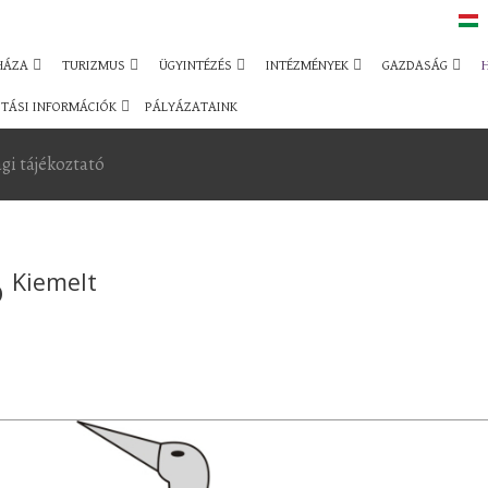
HÁZA
TURIZMUS
ÜGYINTÉZÉS
INTÉZMÉNYEK
GAZDASÁG
TÁSI INFORMÁCIÓK
PÁLYÁZATAINK
gi tájékoztató
Kiemelt
ó