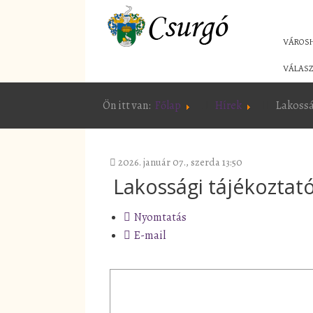
VÁROS
VÁLASZ
Ön itt van:
Főlap
Hírek
Lakossá
2026. január 07., szerda 13:50
Lakossági tájékoztat
Nyomtatás
E-mail