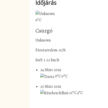
Időjárás
6°C
Csurgó
Unknown
Páratartalom: 62%
Szél: 3.22 km/h
24 Márc 2016
9°C
0°C
25 Márc 2016
12°C
4°C