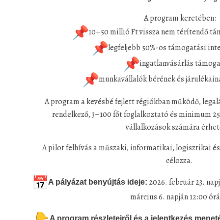
A program keretében:
10–50 millió Ft vissza nem térítendő t
legfeljebb 50%-os támogatási inte
ingatlanvásárlás támog
munkavállalók bérének és járulékain
A program a kevésbé fejlett régiókban működő, legalá
rendelkező, 3–100 főt foglalkoztató és minimum 25 
vállalkozások számára érhető
A pilot felhívás a műszaki, informatikai, logisztikai 
célozza.
2026. február 23. nap
A pályázat benyújtás ideje:
március 6. napján 12:00 órá
A program részleteiről és a jelentkezés menetér