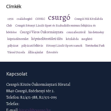
Címkék
csurgó
1956
családsegítő
CSNKC
Csurgói Női Kézilabda
Club
Csurgói Sótonyi László Sport és Szabadidőcentrum felújítása és
Csurgó Város Önkormányzata
bővítése
csuszafesztivál
hirdetmény
képviselőtestületi ülés
képviselőtestület
kézilabda
meghívó
pályázat
pályázati felhívás
Sótonyi László Sportcsarnok
Történelmi Park
Városi Uszoda
Állásajánlat
Értesítés
Kapcsolat
Csurgói Közös Önkormányzati Hivatal
8840 Csurgó, Széchenyi tér 2.
Telefon: 82/471-388, 82/571-095
Telefax:
E-mail:
hivatal@csurgo.hu