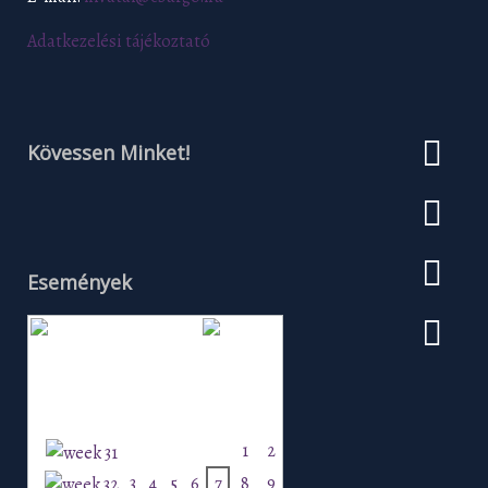
Adatkezelési tájékoztató
Kövessen Minket!
Események
Augusztus 2026
H
K
Sz
Cs
P
Szo
V
1
2
3
4
5
6
7
8
9