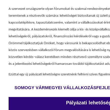
A szervezet országszerte olyan fórumokat és szakmai rendezvényeket
teremtenek a résztvevők számára: lehetőséget biztosítanak új üzleti
kapcsolatépítésre, tapasztalatcserére, valamint a vállalkozásokat éri
megvitatására. A kezdeményezés kiemelt célja a kis- és középvállalk
lehetőségekről, pályázatokról, finanszírozási kérdésekről vagy a gazd
Örömmel tájékoztatjuk Önöket, hogy városunk is bekapcsolódhat e
közös szervezésben vállalkozói fórum megvalósítására is lehetőség ny
közvetlen kérdés–válasz keretében minden résztvevő személyre szabo
és a jelentkezési lehetőségekről hamarosan további tájékoztatást ad
Ezúttal egy új pályázati lehetőségre szeretnénk felhívni szíves figyelm
SOMOGY VÁRMEGYEI VÁLLALKOZÁSFEJLE
Pályázati lehetősé