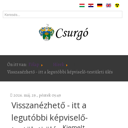
Ön itt van:
Főlap
Hírek
Visszanézhető - itt a legutóbbi képviselő-testületi ülés
2026. máj. 29., péntek 05:49
Visszanézhető - itt a
legutóbbi képviselő-
Kiemelt