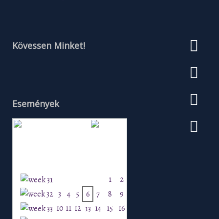
Kövessen Minket!
Események
Augusztus 2026
H
K
Sz
Cs
P
Szo
V
1
2
3
4
5
6
7
8
9
10
11
12
14
15
16
13