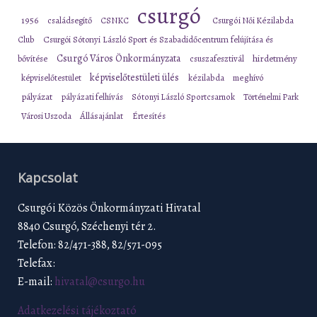
csurgó
1956
családsegítő
CSNKC
Csurgói Női Kézilabda
Club
Csurgói Sótonyi László Sport és Szabadidőcentrum felújítása és
Csurgó Város Önkormányzata
bővítése
csuszafesztivál
hirdetmény
képviselőtestületi ülés
képviselőtestület
kézilabda
meghívó
pályázat
pályázati felhívás
Sótonyi László Sportcsarnok
Történelmi Park
Városi Uszoda
Állásajánlat
Értesítés
Kapcsolat
Csurgói Közös Önkormányzati Hivatal
8840 Csurgó, Széchenyi tér 2.
Telefon: 82/471-388, 82/571-095
Telefax:
E-mail:
hivatal@csurgo.hu
Adatkezelési tájékoztató