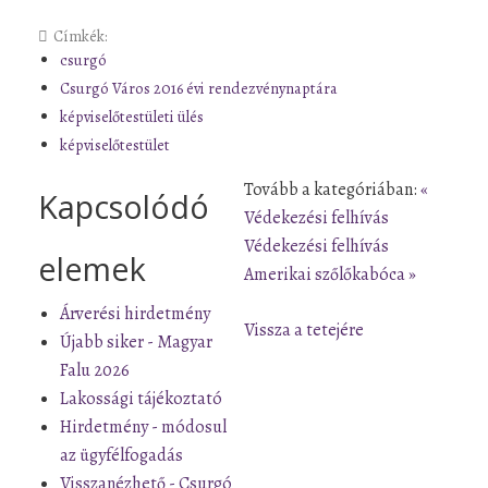
Címkék:
csurgó
Csurgó Város 2016 évi rendezvénynaptára
képviselőtestületi ülés
képviselőtestület
Tovább a kategóriában:
«
Kapcsolódó
Védekezési felhívás
Védekezési felhívás
elemek
Amerikai szőlőkabóca »
Árverési hirdetmény
Vissza a tetejére
Újabb siker - Magyar
Falu 2026
Lakossági tájékoztató
Hirdetmény - módosul
az ügyfélfogadás
Visszanézhető - Csurgó