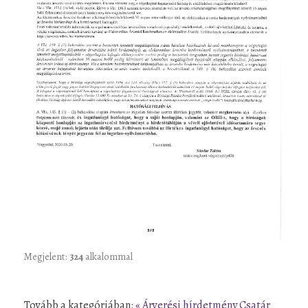
Megjelent:
324
alkalommal
Tovább a kategóriában:
« Árverési hírdetmény Csatár