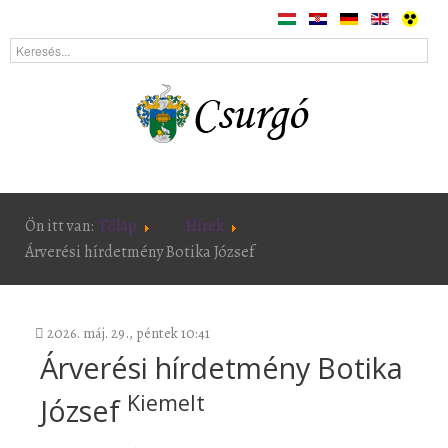
Ön itt van:
Főlap
Hírek
Árverési hírdetmény Botika József
2026. máj. 29., péntek 10:41
Árverési hírdetmény Botika
Kiemelt
József