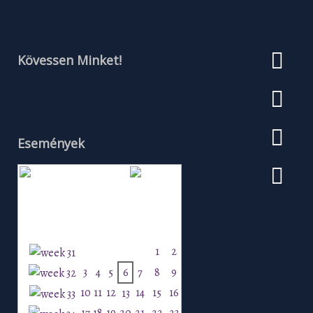
Kövessen Minket!
Események
Augusztus 2026
H
K
Sz
Cs
P
Szo
V
1
2
3
4
5
6
7
8
9
10
11
12
14
15
16
13