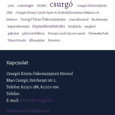
csurgó
1956
családsegítő
CSNKC
Csurgói Női Kézilabda
Club
Csurgói Sótonyi László Sport és Szabadidőcentrum felújítása és
Csurgó Város Önkormányzata
bővítése
csuszafesztivál
hirdetmény
képviselőtestületi ülés
képviselőtestület
kézilabda
meghívó
pályázat
pályázati felhívás
Sótonyi László Sportcsarnok
Történelmi Park
Városi Uszoda
Állásajánlat
Értesítés
Kapcsolat
Csurgói Közös Önkormányzati Hivatal
8840 Csurgó, Széchenyi tér 2.
Telefon: 82/471-388, 82/571-095
Telefax:
E-mail:
hivatal@csurgo.hu
Adatkezelési tájékoztató