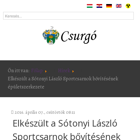
Ön itt van:
Főlap
Hírek
Elkészült a Sótonyi László Sportcsarnok bővítésének
épületszerkezete
2016. április 07., csütörtök 08:11
Elkészült a Sótonyi László
Sportcsarnok bővítésének