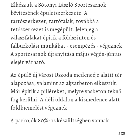
Elkészült a Sótonyi László Sportcsarnok
bővítésének épületszerkezete. A
tartószerkezet, tartófalak, továbbá a
tetőszerkezet is megépült. Jelenleg a
válaszfalakat építik a földszinten és
falburkolási munkákat - csempézés - végeznek.
A sportcsarnok újranyitása május végén-június
elején várható.
Az épülő új Városi Uszoda medencéje alatti tér
alapozása, valamint az aljzatbeton elkészült.
Már építik a pilléreket, melyre vasbeton teknő
fog kerülni. A déli oldalon a kismedence alatt
földkiemelést végeznek.
A parkolók 80%-os készültségben vannak.
SZB