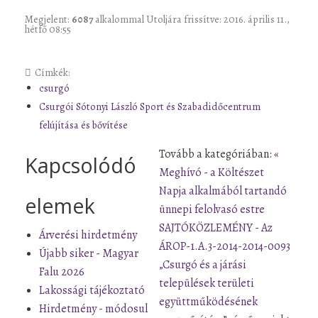
Megjelent:
6087
alkalommal
Utoljára frissítve: 2016. április 11.,
hétfő 08:55
Címkék:
csurgó
Csurgói Sótonyi László Sport és Szabadidőcentrum
felújítása és bővítése
Tovább a kategóriában:
«
Kapcsolódó
Meghívó - a Költészet
Napja alkalmából tartandó
elemek
ünnepi felolvasó estre
SAJTÓKÖZLEMÉNY - Az
Árverési hirdetmény
ÁROP-1.A.3-2014-2014-0093
Újabb siker - Magyar
„Csurgó és a járási
Falu 2026
települések területi
Lakossági tájékoztató
együttműködésének
Hirdetmény - módosul