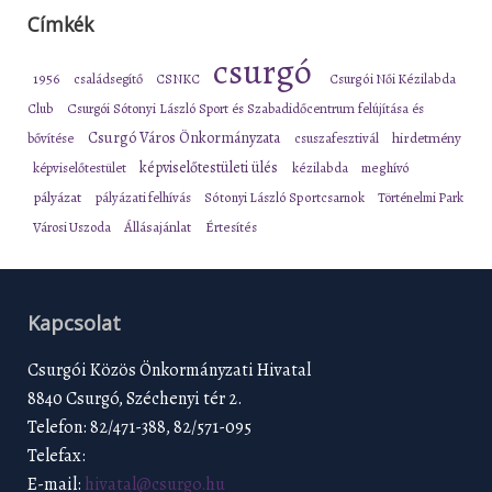
Címkék
csurgó
1956
családsegítő
CSNKC
Csurgói Női Kézilabda
Club
Csurgói Sótonyi László Sport és Szabadidőcentrum felújítása és
Csurgó Város Önkormányzata
bővítése
csuszafesztivál
hirdetmény
képviselőtestületi ülés
képviselőtestület
kézilabda
meghívó
pályázat
pályázati felhívás
Sótonyi László Sportcsarnok
Történelmi Park
Városi Uszoda
Állásajánlat
Értesítés
Kapcsolat
Csurgói Közös Önkormányzati Hivatal
8840 Csurgó, Széchenyi tér 2.
Telefon: 82/471-388, 82/571-095
Telefax:
E-mail:
hivatal@csurgo.hu