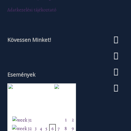
Adatkezelési tájékoztató
Kövessen Minket!
Események
Augusztus 2026
H
K
Sz
Cs
P
Szo
V
1
2
3
4
5
6
7
8
9