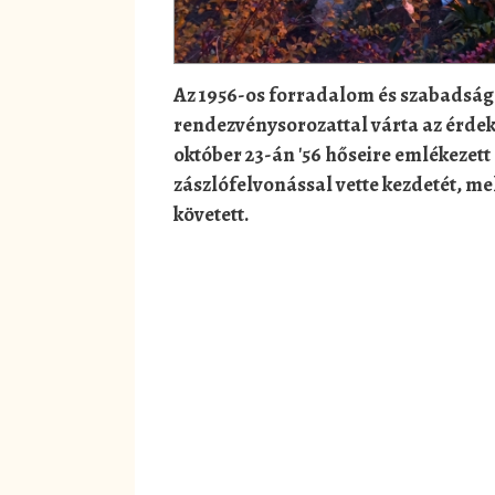
Az 1956-os forradalom és szabadságh
rendezvénysorozattal várta az érde
október 23-án '56 hőseire emlékezet
zászlófelvonással vette kezdetét, m
követett.