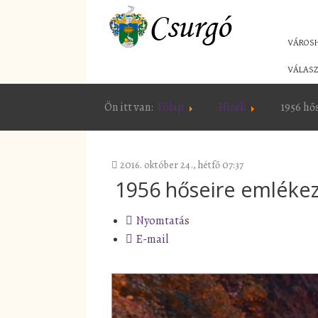
VÁROS
VÁLASZ
Ön itt van:
Főlap
Hírek
1956 hő
2016. október 24., hétfő 07:37
1956 hőseire emléke
Nyomtatás
E-mail