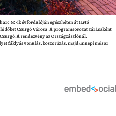
arc 60-ik évfordulóján egészhéten át tartó
klődőket Csurgó Városa. A programsorozat zárásaként
t Csurgó. A rendezvény az Országzászlónál,
elyet fáklyás vonulás, koszorúzás, majd ünnepi műsor