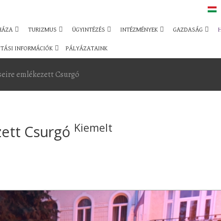
HÁZA
TURIZMUS
ÜGYINTÉZÉS
INTÉZMÉNYEK
GAZDASÁG
TÁSI INFORMÁCIÓK
PÁLYÁZATAINK
seire emlékezett Csurgó
Kiemelt
zett Csurgó