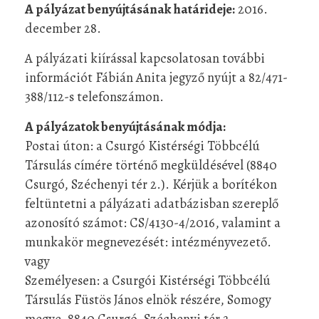
A pályázat benyújtásának határideje:
2016.
december 28.
A pályázati kiírással kapcsolatosan további
információt Fábián Anita jegyző nyújt a 82/471-
388/112-s telefonszámon.
A pályázatok benyújtásának módja:
Postai úton: a Csurgó Kistérségi Többcélú
Társulás címére történő megküldésével (8840
Csurgó, Széchenyi tér 2.). Kérjük a borítékon
feltüntetni a pályázati adatbázisban szereplő
azonosító számot: CS/4130-4/2016, valamint a
munkakör megnevezését: intézményvezető.
vagy
Személyesen: a Csurgói Kistérségi Többcélú
Társulás Füstös János elnök részére, Somogy
megye, 8840 Csurgó, Széchenyi tér 2.