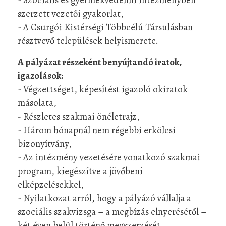
szerzett vezetői gyakorlat,
- A Csurgói Kistérségi Többcélú Társulásban
résztvevő települések helyismerete.
A pályázat részeként benyújtandó iratok,
igazolások:
- Végzettséget, képesítést igazoló okiratok
másolata,
- Részletes szakmai önéletrajz,
- Három hónapnál nem régebbi erkölcsi
bizonyítvány,
- Az intézmény vezetésére vonatkozó szakmai
program, kiegészítve a jövőbeni
elképzelésekkel,
- Nyilatkozat arról, hogy a pályázó vállalja a
szociális szakvizsga – a megbízás elnyerésétől –
két éven belül történő megszerzését,