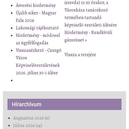
(szerda) 15:30 órakor, a
Árverési hirdetmény
Városháza tanácskozó
Újabb siker - Magyar
termében tartandó
Falu 2026
képviselő-testületi ülésére
Lakossági tájékoztató
Hirdetmény - Rendkívüli
Hirdetmény - módosul
gázszünet »
az ügyfélfogadás
Visszanézhető - Csurgó
Vissza a tetejére
Város
Képviselőtestületének
2026. július 30-i ülése
Hírarchívum
Augusztus 2026 (6)
Július 2026 (14)