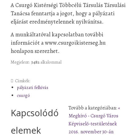
A Csurgó Kistérségi Többcélú Társulás Társulási
Tanácsa fenntartja a jogot, hogy a pályázati
eljárást eredménytelennek nyilvánítsa.
A munkáltatóval kapcsolatban további
információt a www.csurgoikisterseg.hu
honlapon szerezhet.
Megjelent:
3482
alkalommal
Címkék:
pályázati felhívás
csurgó
Tovább a kategóriában:
«
Kapcsolódó
Meghívó - Csurgó Város
Képviselő-testületének
elemek
2016. november 30-án