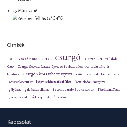
25 Márc 2016
12°C
4°C
Címkék
csurgó
1956
családsegítő
CSNKC
Csurgói Női Kézilabda
Club
Csurgói Sótonyi László Sport és Szabadidőcentrum felújítása és
Csurgó Város Önkormányzata
bővítése
csuszafesztivál
hirdetmény
képviselőtestületi ülés
képviselőtestület
kézilabda
meghívó
pályázat
pályázati felhívás
Sótonyi László Sportcsarnok
Történelmi Park
Városi Uszoda
Állásajánlat
Értesítés
Kapcsolat