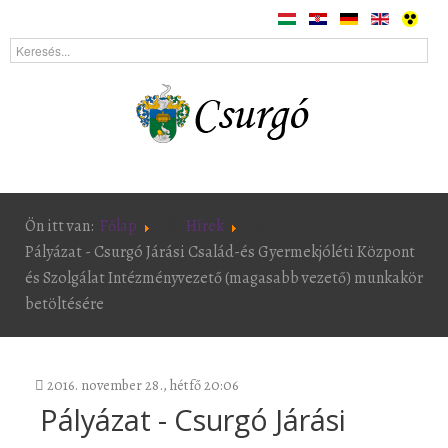
Ön itt van:
Főlap
Hírek
Pályázat - Csurgó Járási Család-és Gyermekjóléti Központ
és Szolgálat Intézményvezető (magasabb vezető) munkakör
betöltésére
2016. november 28., hétfő 20:06
Pályázat - Csurgó Járási