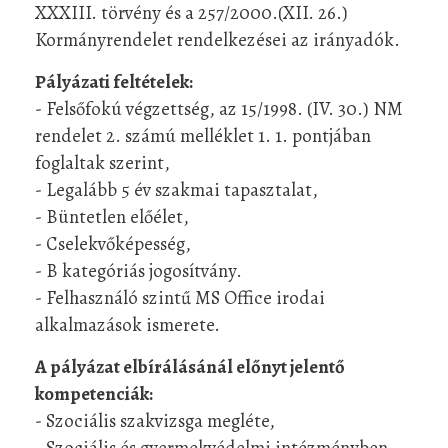
XXXIII. törvény és a 257/2000.(XII. 26.)
Kormányrendelet rendelkezései az irányadók.
Pályázati feltételek:
- Felsőfokú végzettség, az 15/1998. (IV. 30.) NM
rendelet 2. számú melléklet 1. 1. pontjában
foglaltak szerint,
- Legalább 5 év szakmai tapasztalat,
- Büntetlen előélet,
- Cselekvőképesség,
- B kategóriás jogosítvány.
- Felhasználó szintű MS Office irodai
alkalmazások ismerete.
A pályázat elbírálásánál előnyt jelentő
kompetenciák:
- Szociális szakvizsga megléte,
- Szociális és gyermekvédelmi intézményben