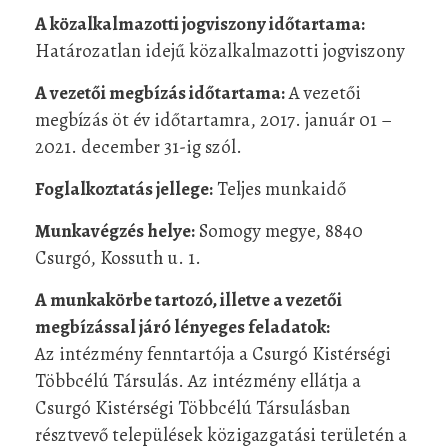
A közalkalmazotti jogviszony időtartama:
Határozatlan idejű közalkalmazotti jogviszony
A vezetői megbízás időtartama:
A vezetői
megbízás öt év időtartamra, 2017. január 01 –
2021. december 31-ig szól.
Foglalkoztatás jellege:
Teljes munkaidő
Munkavégzés helye:
Somogy megye, 8840
Csurgó, Kossuth u. 1.
A munkakörbe tartozó, illetve a vezetői
megbízással járó lényeges feladatok:
Az intézmény fenntartója a Csurgó Kistérségi
Többcélú Társulás. Az intézmény ellátja a
Csurgó Kistérségi Többcélú Társulásban
résztvevő települések közigazgatási területén a