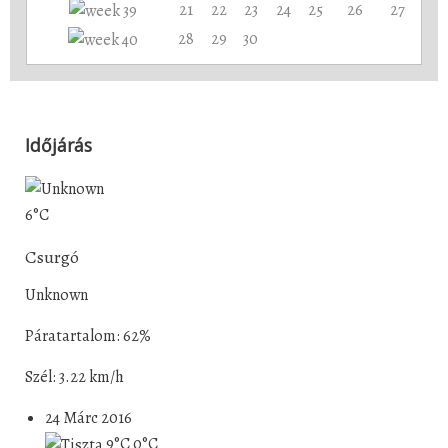
21
22
23
24
25
26
27
28
29
30
Időjárás
6°C
Csurgó
Unknown
Páratartalom: 62%
Szél: 3.22 km/h
24 Márc 2016
9°C
0°C