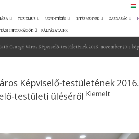
HÁZA
TURIZMUS
ÜGYINTÉZÉS
INTÉZMÉNYEK
GAZDASÁG
TÁSI INFORMÁCIÓK
PÁLYÁZATAINK
tató Csurgó Város Képviselő-testületének 2016. november 30-i képv
áros Képviselő-testületének 2016.
Kiemelt
lő-testületi üléséről