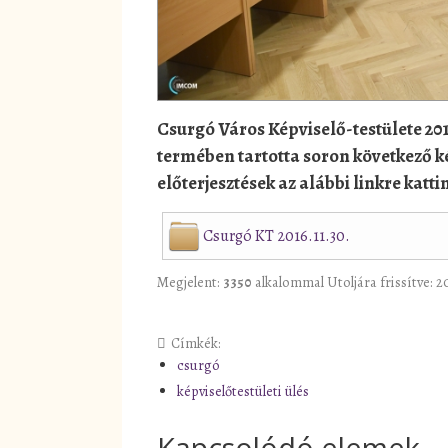
Csurgó Város Képviselő-testülete 20
termében tartotta soron következő k
előterjesztések az alábbi linkre katti
Csurgó KT 2016.11.30.
Megjelent:
3350
alkalommal
Utoljára frissítve: 
Címkék:
csurgó
képviselőtestületi ülés
Kapcsolódó elemek