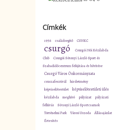
Címkék
1956
családsegítő
CSNKC
csurgó
Csurgói Női Kézilabda
Club
Csurgói Sótonyi László Sport és
Szabadidőcentrum felújítása és bővítése
Csurgó Város Önkormányzata
csuszafesztivál
hirdetmény
képviselőtestületi ülés
képviselőtestület
pályázat
kézilabda
meghívó
pályázati
felhívás
Sótonyi László Sportcsarnok
Történelmi Park
Városi Uszoda
Állásajánlat
Értesítés