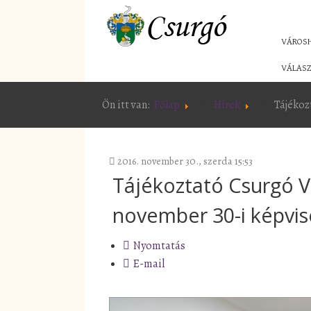
VÁROS
VÁLASZ
Ön itt van:
Főlap
Hírek
Tájékoz
2016. november 30., szerda 15:53
Tájékoztató Csurgó V
november 30-i képvise
Nyomtatás
E-mail