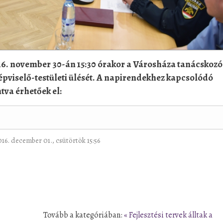
16. november 30-án 15:30 órakor a Városháza tanácskozó
épviselő-testületi ülését. A napirendekhez kapcsolódó
ntva érhetőek el:
2016. december 01., csütörtök 15:56
Tovább a kategóriában:
« Fejlesztési tervek álltak a