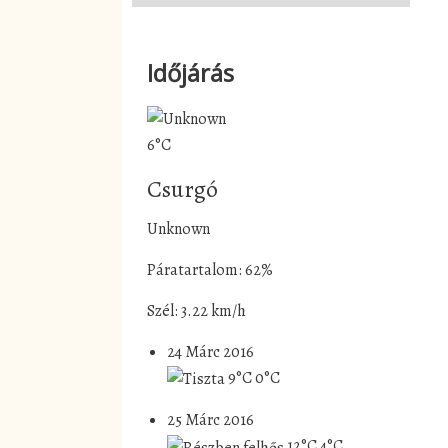
Időjárás
6°C
Csurgó
Unknown
Páratartalom: 62%
Szél: 3.22 km/h
24 Márc 2016
9°C
0°C
25 Márc 2016
12°C
4°C