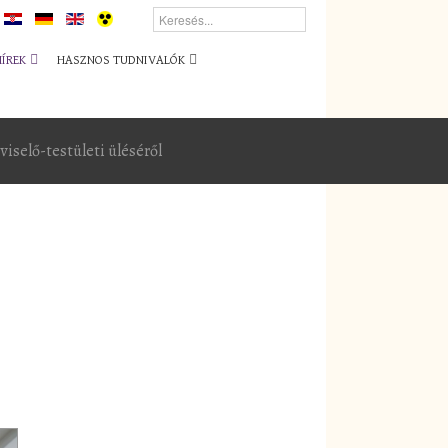
HÍREK
HASZNOS TUDNIVALÓK
iselő-testületi üléséről