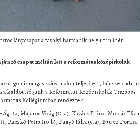
rtos lánycsapat a tavalyi harmadik hely után idén
n játszó csapat méltán lett a református középiskolák
jnokságon is magas színvonalon teljesített, büszkén adun
haza küldöttségünk a Református Középiskolák Országos
formátus Kollégiumban rendeztek.
 Ágota, Majoros Virág (12.a), Kovács Edina, Molnár Eliza
tt, Raczkó Petra (10.b), Kanyó Júlia (9.a), Baticz Dorina