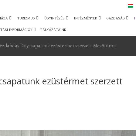
HÁZA
TURIZMUS
ÜGYINTÉZÉS
INTÉZMÉNYEK
GAZDASÁG
TÁSI INFORMÁCIÓK
PÁLYÁZATAINK
ézilabdás lánycsapatunk ezüstérmet szerzett Mezőtúron!
ycsapatunk ezüstérmet szerzett