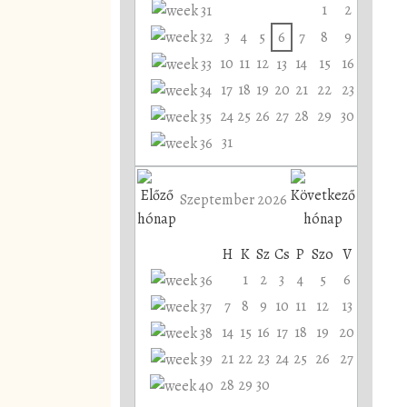
1
2
3
4
5
6
7
8
9
10
11
12
14
15
16
13
17
18
19
20
21
22
23
24
25
26
27
28
29
30
31
Szeptember 2026
H
K
Sz
Cs
P
Szo
V
1
2
3
4
5
6
7
8
9
10
11
12
13
14
15
16
17
18
19
20
21
22
23
24
25
26
27
28
29
30