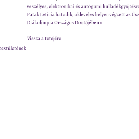
veszélyes, elektronikai és autógumi hulladékgyűjtésr
Patak Letícia hatodik, okleveles helyen végzett az Ús
Diákolimpia Országos Döntőjében »
Vissza a tetejére
testületének