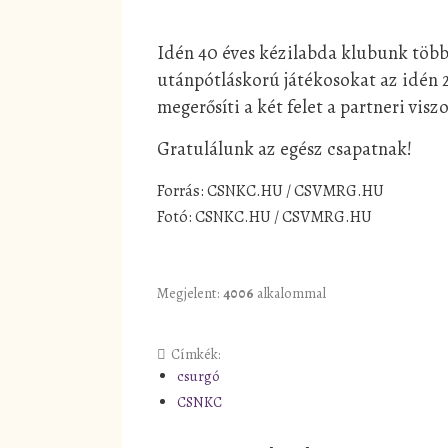
Idén 40 éves kézilabda klubunk több
utánpótláskorú játékosokat az idén 
megerősíti a két felet a partneri visz
Gratulálunk az egész csapatnak!
Forrás: CSNKC.HU / CSVMRG.HU
Fotó: CSNKC.HU / CSVMRG.HU
Megjelent:
4006
alkalommal
Címkék:
csurgó
CSNKC