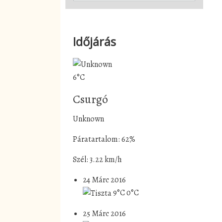
Időjárás
6°C
Csurgó
Unknown
Páratartalom: 62%
Szél: 3.22 km/h
24 Márc 2016
9°C
0°C
25 Márc 2016