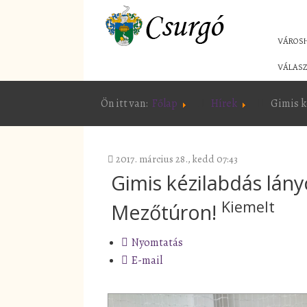
VÁROS
VÁLASZ
Ön itt van:
Főlap
Hírek
Gimis k
2017. március 28., kedd 07:43
Gimis kézilabdás lán
Kiemelt
Mezőtúron!
Nyomtatás
E-mail