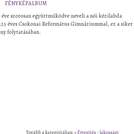
FÉNYKÉPALBUM
 éve szorosan együttműködve neveli a női kézilabda
225 éves Csokonai Református Gimnáziummal, ez a siker 
ony folytatásában.
Tovább a kategóriában:
« Értesítés - lakossági