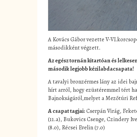
A Kovács Gábor vezette V-VI.korcsopo
másodikként végzett.
Az egész tornán kitartóan és lelkese
második legjobb kézilabdacsapata!
A tavalyi bronzérmes lány az idei ba
hírt arról, hogy ezüstéremmel tért 
Bajnokságáról,melyet a Mezőtúri Re
A csapat tagjai:
Cserpán Virág, Fekete
(11.a), Bukovics Csenge, Czindery Ive
(8.o), Récsei Evelin (7.o)