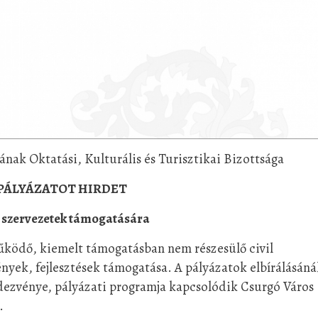
ak Oktatási, Kulturális és Turisztikai Bizottsága
PÁLYÁZATOT HIRDET
l szervezetek támogatására
ködő, kiemelt támogatásban nem részesülő civil
ények, fejlesztések támogatása. A pályázatok elbírálásáná
rendezvénye, pályázati programja kapcsolódik Csurgó Város
.