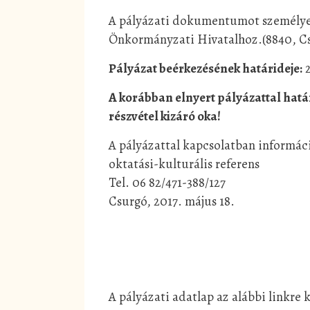
A pályázati dokumentumot személyese
Önkormányzati Hivatalhoz.(8840, Csu
Pályázat beérkezésének határideje:
2
A korábban elnyert pályázattal hatá
részvétel kizáró oka!
A pályázattal kapcsolatban informáci
oktatási-kulturális referens
Tel. 06 82/471-388/127
Csurgó, 2017. május 18.
A pályázati adatlap az alábbi linkre k