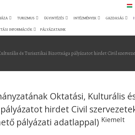
HÁZA
TURIZMUS
ÜGYINTÉZÉS
INTÉZMÉNYEK
GAZDASÁG
TÁSI INFORMÁCIÓK
PÁLYÁZATAINK
turális és Turisztikai Bizottsága pályázatot hirdet Civil szerveze
nyzatának Oktatási, Kulturális é
 pályázatot hirdet Civil szervezete
Kiemelt
ető pályázati adatlappal)