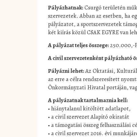
Pályázhatnak:
Csurgó területén műkö
szervezetek. Abban az esetben, ha eg
pályázatot, a sportszervezetek támog
két kiírás közül CSAK EGYRE van leh
A pályázat teljes összege:
250.000,-F
A civil szervezetenként pályázható ö
Pályázni lehet:
Az Oktatási, Kulturáli
az erre a célra rendszeresített nyo
Önkormányzati Hivatal portáján, vag
A pályázatnak tartalmaznia kell:
• hiánytalanul kitöltött adatlapot,
• a civil szervezet Alapító okiratát
• a támogatási összeg felhasználási c
• a civil szervezet 2016. évi munkájá