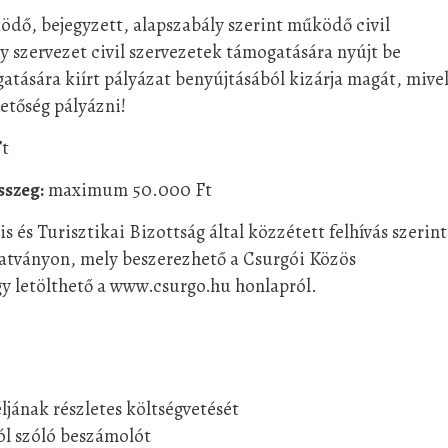
dő, bejegyzett, alapszabály szerint működő civil
y szervezet civil szervezetek támogatására nyújt be
atására kiírt pályázat benyújtásából kizárja magát, mivel
etőség pályázni!
t
sszeg:
maximum 50.000 Ft
s és Turisztikai Bizottság által közzétett felhívás szerint
mtatványon, mely beszerezhető a Csurgói Közös
y letölthető a www.csurgo.hu honlapról.
éljának részletes költségvetését
ról szóló beszámolót