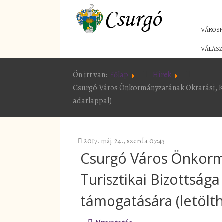
VÁROS
VÁLASZ
Ön itt van:
Főlap
Hírek
Csurgó Város Önkormányzatának Oktatási, Kul
adatlappal)
2017. máj. 24., szerda 07:43
Csurgó Város Önkormá
Turisztikai Bizottsága
támogatására (letölth