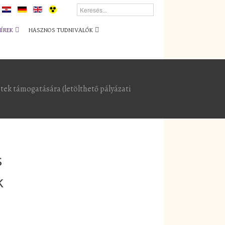
HÍREK
HASZNOS TUDNIVALÓK
tek támogatására (letölthető pályázati
s
k