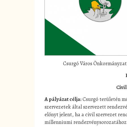
Csurgó Város Önkormányzatán
Civi
A pályázat célja:
Csurgó területén mű
szervezetek által szervezett rendezv
előnyt jelent, ha a civil szervezet 
millenniumi rendezvénysorozatához