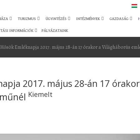
HÁZA
TURIZMUS
ÜGYINTÉZÉS
INTÉZMÉNYEK
GAZDASÁG
TÁSI INFORMÁCIÓK
PÁLYÁZATAINK
Hősök Emléknapja 2017. május 28-án 17 órakor a Világháborús em
apja 2017. május 28-án 17 órakor
Kiemelt
kműnél