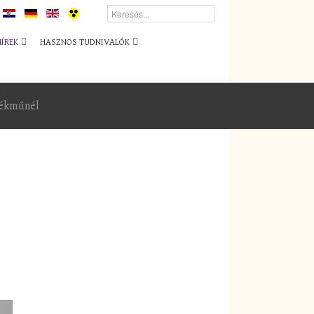
HÍREK
HASZNOS TUDNIVALÓK
lékműnél