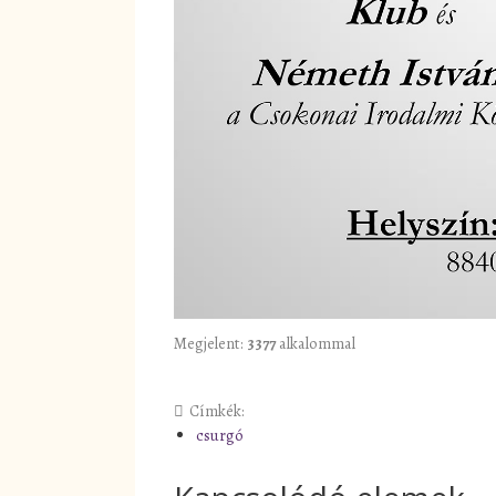
Megjelent:
3377
alkalommal
Címkék:
csurgó