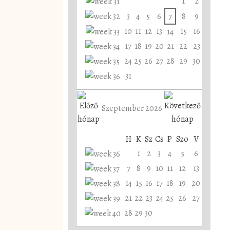
1
2
3
4
5
6
7
8
9
10
11
12
13
15
16
14
17
18
19
20
21
22
23
24
25
26
27
28
29
30
31
Szeptember 2026
H
K
Sz
Cs
P
Szo
V
1
2
3
4
5
6
7
8
9
10
11
12
13
14
15
16
17
18
19
20
21
22
23
24
25
26
27
28
29
30