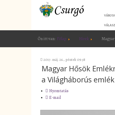
VÁROS
VÁLASZ
Ön itt van:
Főlap
Hírek
Magyar 
2017. máj. 26., péntek 09:38
Magyar Hősök Emlékn
a Világháborús emlé
Nyomtatás
E-mail