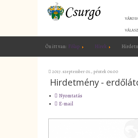
VÁROS
VÁLASZ
Ön itt van:
Főlap
Hírek
Hirdetm
2017. szeptember 01., péntek 06:00
Hirdetmény - erdőlát
Nyomtatás
E-mail