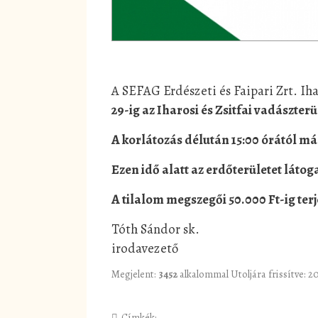
A SEFAG Erdészeti és Faipari Zrt. Ih
29-ig az Iharosi és Zsitfai vadászter
A korlátozás délután 15:00 órától má
Ezen idő alatt az erdőterületet látoga
A tilalom megszegői 50.000 Ft-ig ter
Tóth Sándor sk.
irodavezető
Megjelent:
3452
alkalommal
Utoljára frissítve: 
Címkék: