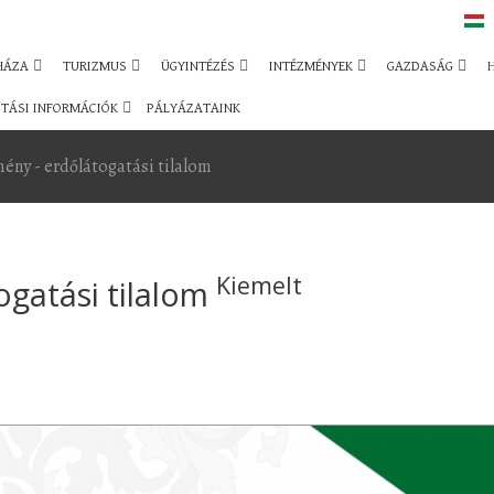
HÁZA
TURIZMUS
ÜGYINTÉZÉS
INTÉZMÉNYEK
GAZDASÁG
TÁSI INFORMÁCIÓK
PÁLYÁZATAINK
ény - erdőlátogatási tilalom
Kiemelt
ogatási tilalom