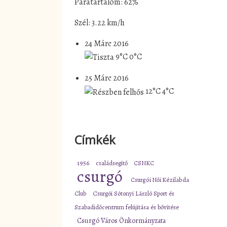
Páratartalom: 62%
Szél: 3.22 km/h
24 Márc 2016
9°C
0°C
25 Márc 2016
12°C
4°C
Címkék
1956
családsegítő
CSNKC
csurgó
Csurgói Női Kézilabda
Club
Csurgói Sótonyi László Sport és
Szabadidőcentrum felújítása és bővítése
Csurgó Város Önkormányzata