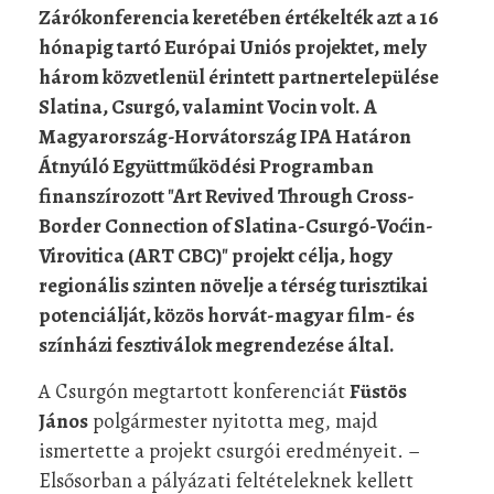
Zárókonferencia keretében értékelték azt a 16
hónapig tartó Európai Uniós projektet, mely
három közvetlenül érintett partnertelepülése
Slatina, Csurgó, valamint Vocin volt. A
Magyarország-Horvátország IPA Határon
Átnyúló Együttműködési Programban
finanszírozott "Art Revived Through Cross-
Border Connection of Slatina-Csurgó-Voćin-
Virovitica (ART CBC)" projekt célja, hogy
regionális szinten növelje a térség turisztikai
potenciálját, közös horvát-magyar film- és
színházi fesztiválok megrendezése által.
A Csurgón megtartott konferenciát
Füstös
János
polgármester nyitotta meg, majd
ismertette a projekt csurgói eredményeit. –
Elsősorban a pályázati feltételeknek kellett