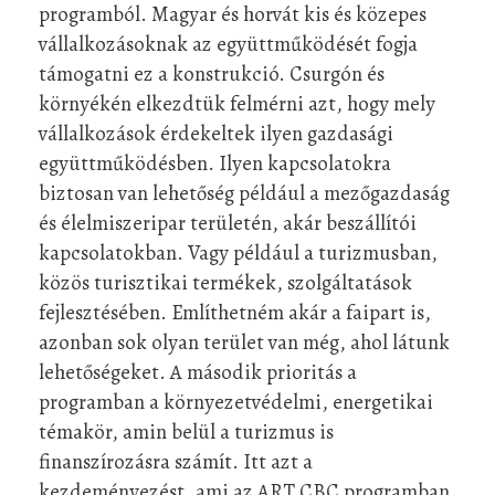
programból. Magyar és horvát kis és közepes
vállalkozásoknak az együttműködését fogja
támogatni ez a konstrukció. Csurgón és
környékén elkezdtük felmérni azt, hogy mely
vállalkozások érdekeltek ilyen gazdasági
együttműködésben. Ilyen kapcsolatokra
biztosan van lehetőség például a mezőgazdaság
és élelmiszeripar területén, akár beszállítói
kapcsolatokban. Vagy például a turizmusban,
közös turisztikai termékek, szolgáltatások
fejlesztésében. Említhetném akár a faipart is,
azonban sok olyan terület van még, ahol látunk
lehetőségeket. A második prioritás a
programban a környezetvédelmi, energetikai
témakör, amin belül a turizmus is
finanszírozásra számít. Itt azt a
kezdeményezést, ami az ART CBC programban