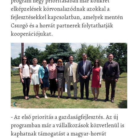
program négy prioritásában már konkrét
elképzelések körvonalazódnak azokkal a
fejlesztésekkel kapcsolatban, amelyek mentén
Csurgó és a horvát partnerek folytathatják
kooperációjukat.
- Az első prioritás a gazdaságfejlesztés. Az új
programban már a vállalkozások közvetlenül is
kaphatnak támogatást a magyar-horvát