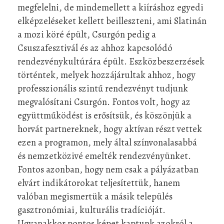
megfelelni, de mindemellett a kiíráshoz egyedi
elképzeléseket kellett beilleszteni, ami Slatinán
a mozi köré épült, Csurgón pedig a
Csuszafesztivál és az ahhoz kapcsolódó
rendezvénykultúrára épült. Eszközbeszerzések
történtek, melyek hozzájárultak ahhoz, hogy
professzionális szintű rendezvényt tudjunk
megvalósítani Csurgón. Fontos volt, hogy az
együttműködést is erősítsük, és köszönjük a
horvát partnereknek, hogy aktívan részt vettek
ezen a programon, mely által színvonalasabbá
és nemzetközivé emelték rendezvényünket.
Fontos azonban, hogy nem csak a pályázatban
elvárt indikátorokat teljesítettük, hanem
valóban megismertük a másik település
gasztronómiai, kulturális tradícióját.
Ugyanakkor pontos képet kaptunk azokról a