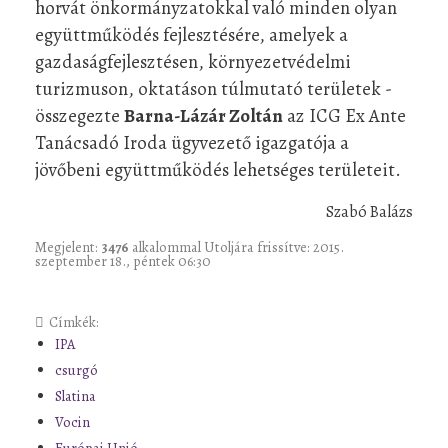
horvát önkormányzatokkal való minden olyan
együttműködés fejlesztésére, amelyek a
gazdaságfejlesztésen, környezetvédelmi
turizmuson, oktatáson túlmutató területek -
összegezte
Barna-Lázár Zoltán
az ICG Ex Ante
Tanácsadó Iroda ügyvezető igazgatója a
jövőbeni együttműködés lehetséges területeit.
Szabó Balázs
Megjelent:
3476
alkalommal
Utoljára frissítve: 2015.
szeptember 18., péntek 06:30
Címkék:
IPA
csurgó
Slatina
Vocin
Európai Unió