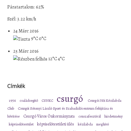
Páratartalom: 62%
Szél: 3.22 km/h
24 Márc 2016
9°C
0°C
25 Márc 2016
12°C
4°C
Címkék
csurgó
1956
családsegítő
CSNKC
Csurgói Női Kézilabda
Club
Csurgói Sótonyi László Sport és Szabadidőcentrum felújítása és
Csurgó Város Önkormányzata
bővítése
csuszafesztivál
hirdetmény
képviselőtestületi ülés
képviselőtestület
kézilabda
meghívó