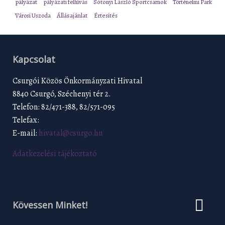
pályázat
pályázati felhívás
Sótonyi László Sportcsarnok
Történelmi Park
Városi Uszoda
Állásajánlat
Értesítés
Kapcsolat
Csurgói Közös Önkormányzati Hivatal
8840 Csurgó, Széchenyi tér 2.
Telefon: 82/471-388, 82/571-095
Telefax:
E-mail:
hivatal@csurgo.hu
Adatkezelési tájékoztató
Kövessen Minket!