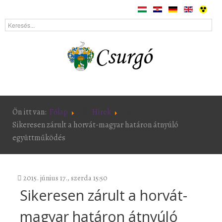
Ön itt van:
Főlap
Hírek
Sikeresen zárult a horvát-magyar határon átnyúló
együttműködés
2015. június 17., szerda 15:50
Sikeresen zárult a horvát-
magyar határon átnyúló