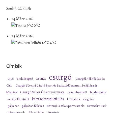
Szél: 3.22 km/h
24 Márc 2016
9°C
0°C
25 Márc 2016
12°C
4°C
Címkék
csurgó
1956
családsegítő
CSNKC
Csurgói Női Kézilabda
Club
Csurgói Sótonyi László Sport és Szabadidőcentrum felújítása és
Csurgó Város Önkormányzata
bővítése
csuszafesztivál
hirdetmény
képviselőtestületi ülés
képviselőtestület
kézilabda
meghívó
pályázat
pályázati felhívás
Sótonyi László Sportcsarnok
Történelmi Park
Városi Uszoda
Állásajánlat
Értesítés