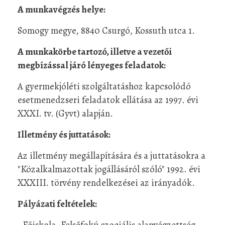
A munkavégzés helye:
Somogy megye, 8840 Csurgó, Kossuth utca 1.
A munkakörbe tartozó, illetve a vezetői
megbízással járó lényeges feladatok:
A gyermekjóléti szolgáltatáshoz kapcsolódó
esetmenedzseri feladatok ellátása az 1997. évi
XXXI. tv. (Gyvt) alapján.
Illetmény és juttatások:
Az illetmény megállapítására és a juttatásokra a
"Közalkalmazottak jogállásáról szóló" 1992. évi
XXXIII. törvény rendelkezései az irányadók.
Pályázati feltételek:
• Főiskola, Felsőfokú szociális alapvégzettség,