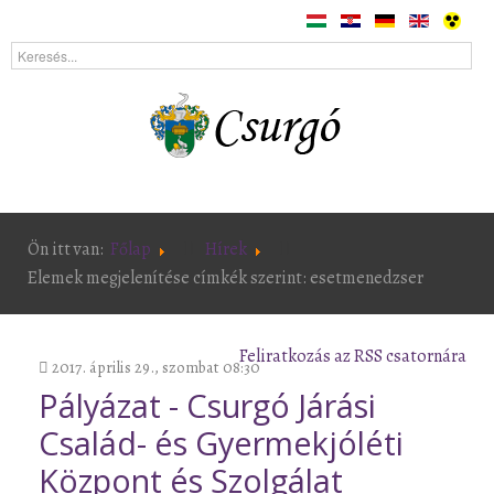
Ön itt van:
Főlap
Hírek
Elemek megjelenítése címkék szerint: esetmenedzser
Feliratkozás az RSS csatornára
2017. április 29., szombat 08:30
Pályázat - Csurgó Járási
Család- és Gyermekjóléti
Központ és Szolgálat