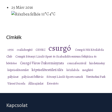
25 Márc 2016
12°C
4°C
Címkék
csurgó
1956
családsegítő
CSNKC
Csurgói Női Kézilabda
Club
Csurgói Sótonyi László Sport és Szabadidőcentrum felújítása és
Csurgó Város Önkormányzata
bővítése
csuszafesztivál
hirdetmény
képviselőtestületi ülés
képviselőtestület
kézilabda
meghívó
pályázat
pályázati felhívás
Sótonyi László Sportcsarnok
Történelmi Park
Városi Uszoda
Állásajánlat
Értesítés
Kapcsolat