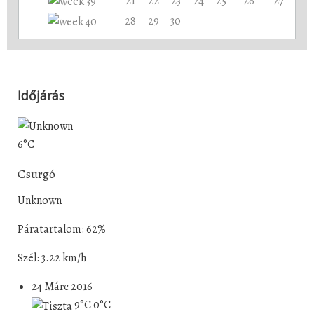
21
22
23
24
25
26
27
28
29
30
Időjárás
6°C
Csurgó
Unknown
Páratartalom: 62%
Szél: 3.22 km/h
24 Márc 2016
9°C
0°C