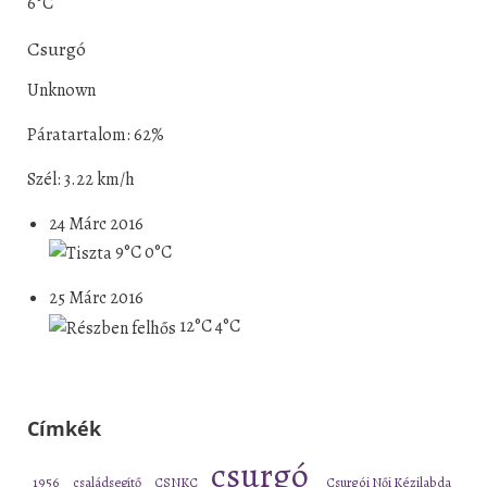
6°C
Csurgó
Unknown
Páratartalom: 62%
Szél: 3.22 km/h
24 Márc 2016
9°C
0°C
25 Márc 2016
12°C
4°C
Címkék
csurgó
1956
családsegítő
CSNKC
Csurgói Női Kézilabda