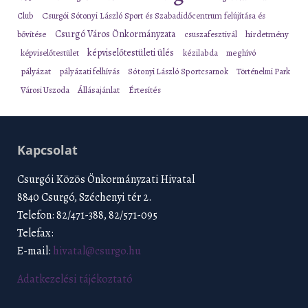
Club
Csurgói Sótonyi László Sport és Szabadidőcentrum felújítása és
Csurgó Város Önkormányzata
bővítése
csuszafesztivál
hirdetmény
képviselőtestületi ülés
képviselőtestület
kézilabda
meghívó
pályázat
pályázati felhívás
Sótonyi László Sportcsarnok
Történelmi Park
Városi Uszoda
Állásajánlat
Értesítés
Kapcsolat
Csurgói Közös Önkormányzati Hivatal
8840 Csurgó, Széchenyi tér 2.
Telefon: 82/471-388, 82/571-095
Telefax:
E-mail:
hivatal@csurgo.hu
Adatkezelési tájékoztató