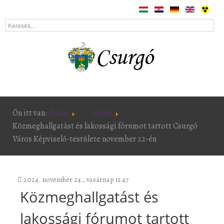
Ön itt van:
Főlap
Hírek
Közmeghallgatást és lakossági fórumot tartott Csurgó
Város Képviselő-testülete november 22-én
2024. november 24., vasárnap 11:47
Közmeghallgatást és
lakossági fórumot tartott