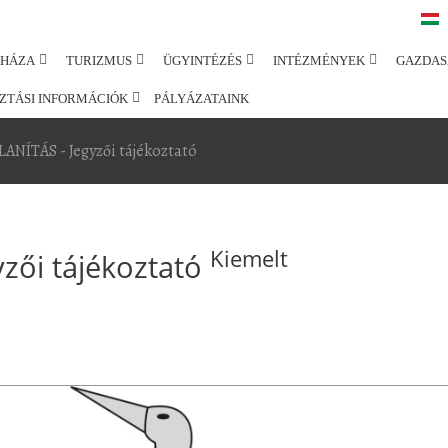
SHÁZA
TURIZMUS
ÜGYINTÉZÉS
INTÉZMÉNYEK
GAZDAS
ZTÁSI INFORMÁCIÓK
PÁLYÁZATAINK
NÍTÁS - Jegyzői tájékoztató
Kiemelt
zői tájékoztató