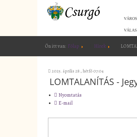
VÁRO
VÁLAS
Ön itt van:
Főlap
Hírek
LOMTALA
2025. április 28., hétfő 07:04
LOMTALANÍTÁS - Jegy
Nyomtatás
E-mail