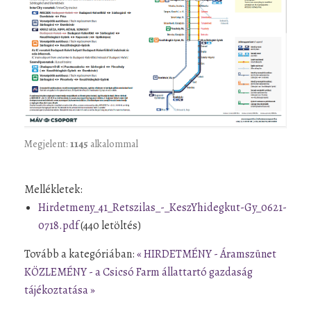
Megjelent:
1145
alkalommal
Mellékletek:
Hirdetmeny_41_Retszilas_-_KeszYhidegkut-Gy_0621-
0718.pdf
(440 letöltés)
Tovább a kategóriában:
« HIRDETMÉNY - Áramszünet
KÖZLEMÉNY - a Csicsó Farm állattartó gazdaság
tájékoztatása »