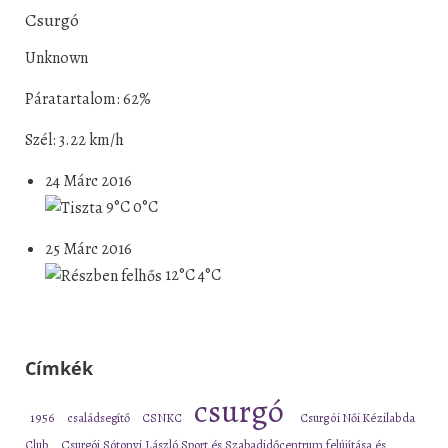
Csurgó
Unknown
Páratartalom: 62%
Szél: 3.22 km/h
24 Márc 2016
9°C
0°C
25 Márc 2016
12°C
4°C
Címkék
csurgó
1956
családsegítő
CSNKC
Csurgói Női Kézilabda
Club
Csurgói Sótonyi László Sport és Szabadidőcentrum felújítása és