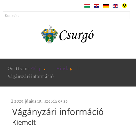
Ön itt van:
Főlap
Hírek
Vágányzári információ
2025. június 18., szerda 05:26
Vágányzári információ
Kiemelt