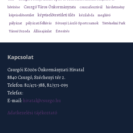
Csurgó Város Önkormányzata
bővítése
csuszafesztivál
hirdetmény
képviselőtestületi ülés
képviselőtestület
kézilabda
meghívó
pályázat
pályázati felhívás
Sótonyi László Sportcsarnok
Történelmi Park
Városi Uszoda
Állásajánlat
Értesítés
Kapcsolat
Csurgói Közös Önkormányzati Hivatal
8840 Csurgó, Széchenyi tér 2.
Telefon: 82/471-388, 82/571-095
Telefax:
E-mail:
hivatal@csurgo.hu
Adatkezelési tájékoztató