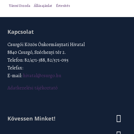
Városi Uszoda
Állásajánlat
Értesítés
Kapcsolat
Csurgói Közös Önkormányzati Hivatal
8840 Csurgó, Széchenyi tér 2.
Telefon: 82/471-388, 82/571-095
Telefax:
E-mail:
hivatal@csurgo.hu
Adatkezelési tájékoztató
Kövessen Minket!