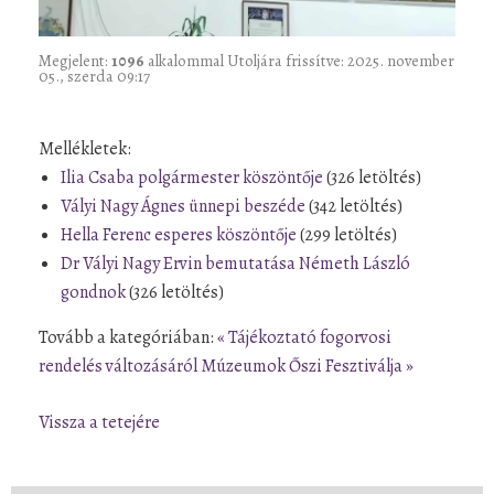
Megjelent:
1096
alkalommal
Utoljára frissítve: 2025. november
05., szerda 09:17
Mellékletek:
Ilia Csaba polgármester köszöntője
(326 letöltés)
Vályi Nagy Ágnes ünnepi beszéde
(342 letöltés)
Hella Ferenc esperes köszöntője
(299 letöltés)
Dr Vályi Nagy Ervin bemutatása Németh László
gondnok
(326 letöltés)
Tovább a kategóriában:
« Tájékoztató fogorvosi
rendelés változásáról
Múzeumok Őszi Fesztiválja »
Vissza a tetejére