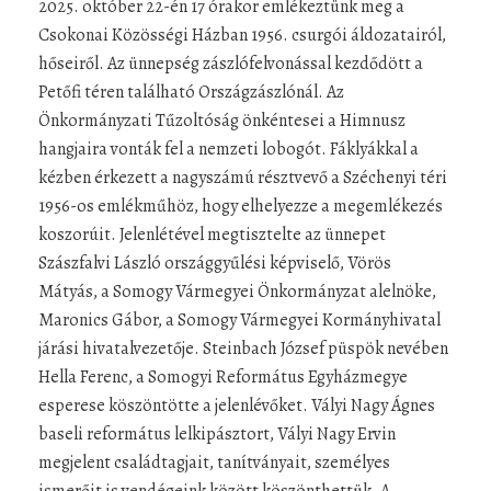
2025. október 22-én 17 órakor emlékeztünk meg a
Csokonai Közösségi Házban 1956. csurgói áldozatairól,
hőseiről. Az ünnepség zászlófelvonással kezdődött a
Petőfi téren található Országzászlónál. Az
Önkormányzati Tűzoltóság önkéntesei a Himnusz
hangjaira vonták fel a nemzeti lobogót. Fáklyákkal a
kézben érkezett a nagyszámú résztvevő a Széchenyi téri
1956-os emlékműhöz, hogy elhelyezze a megemlékezés
koszorúit. Jelenlétével megtisztelte az ünnepet
Szászfalvi László országgyűlési képviselő, Vörös
Mátyás, a Somogy Vármegyei Önkormányzat alelnöke,
Maronics Gábor, a Somogy Vármegyei Kormányhivatal
járási hivatalvezetője. Steinbach József püspök nevében
Hella Ferenc, a Somogyi Református Egyházmegye
esperese köszöntötte a jelenlévőket. Vályi Nagy Ágnes
baseli református lelkipásztort, Vályi Nagy Ervin
megjelent családtagjait, tanítványait, személyes