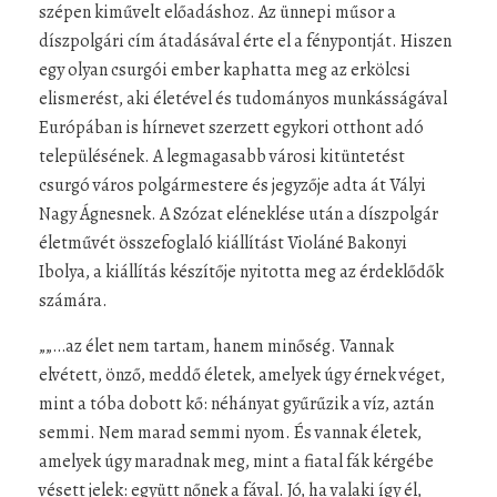
szépen kiművelt előadáshoz. Az ünnepi műsor a
díszpolgári cím átadásával érte el a fénypontját. Hiszen
egy olyan csurgói ember kaphatta meg az erkölcsi
elismerést, aki életével és tudományos munkásságával
Európában is hírnevet szerzett egykori otthont adó
településének. A legmagasabb városi kitüntetést
csurgó város polgármestere és jegyzője adta át Vályi
Nagy Ágnesnek. A Szózat eléneklése után a díszpolgár
életművét összefoglaló kiállítást Violáné Bakonyi
Ibolya, a kiállítás készítője nyitotta meg az érdeklődők
számára.
„„…az élet nem tartam, hanem minőség. Vannak
elvétett, önző, meddő életek, amelyek úgy érnek véget,
mint a tóba dobott kő: néhányat gyűrűzik a víz, aztán
semmi. Nem marad semmi nyom. És vannak életek,
amelyek úgy maradnak meg, mint a fiatal fák kérgébe
vésett jelek: együtt nőnek a fával. Jó, ha valaki így él,