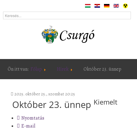
Ön itt van:
Főlap
Hírek
Október 23. ünnep
2025. október 25., szombat 20:25
Kiemelt
Október 23. ünnep
Nyomtatás
E-mail