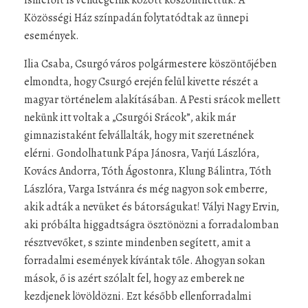
ismerőit is vendégeink között köszönthettük. A
Közösségi Ház színpadán folytatódtak az ünnepi
események.
Ilia Csaba, Csurgó város polgármestere köszöntőjében
elmondta, hogy Csurgó erején felül kivette részét a
magyar történelem alakításában. A Pesti srácok mellett
nekünk itt voltak a „Csurgói Srácok”, akik már
gimnazistaként felvállalták, hogy mit szeretnének
elérni. Gondolhatunk Pápa Jánosra, Varjú Lászlóra,
Kovács Andorra, Tóth Ágostonra, Klung Bálintra, Tóth
Lászlóra, Varga Istvánra és még nagyon sok emberre,
akik adták a nevüket és bátorságukat! Vályi Nagy Ervin,
aki próbálta higgadtságra ösztönözni a forradalomban
résztvevőket, s szinte mindenben segített, amit a
forradalmi események kívántak tőle. Ahogyan sokan
mások, ő is azért szólalt fel, hogy az emberek ne
kezdjenek lövöldözni. Ezt később ellenforradalmi