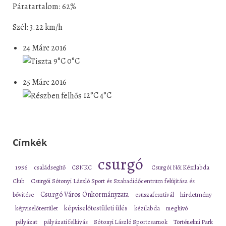
Páratartalom: 62%
Szél: 3.22 km/h
24 Márc 2016
9°C
0°C
25 Márc 2016
12°C
4°C
Címkék
csurgó
1956
családsegítő
CSNKC
Csurgói Női Kézilabda
Club
Csurgói Sótonyi László Sport és Szabadidőcentrum felújítása és
Csurgó Város Önkormányzata
bővítése
csuszafesztivál
hirdetmény
képviselőtestületi ülés
képviselőtestület
kézilabda
meghívó
pályázat
pályázati felhívás
Sótonyi László Sportcsarnok
Történelmi Park