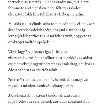
tettnek minősítették….Nehéz átadni ma, mit jelent
folyamatos rettegésben lenni, félteni családot,
elvesztett földi keretek között életben maradni.
Mi, akik ma itt élünk, soha nem feledhetjük el, mekkora
árat fizettek elődeink azért, hogy mi a szabadság
levegőjét lélegezhessük. A mi feladatunk, hogy ezt az
örökséget méltón ápoljuk.
Vályi Nagy Ervin leánya igazán hiteles
visszaemlékezésében átélhették a jelenlévők az akkori
eseményeket, hogy mit érzett egy családtag, amikor az
édesapát éjszaka elvitték tőlük.
Fekete Melinda szaxofonművész előadása magával
ragadott minden jelenlévőt néhány percre
A Csokonai Gimnázium tanulóinak műsorával
folytatódott az este, kiknek ezúton is köszönet jár a