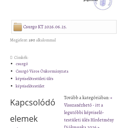
Csurgo KT 2026.06.25.
Megjelent:
290
alkalommal
Címkék:
csurgó
Csurgó Város Önkormányzata
képviselőtestületi ülés
képviselőtestület
Tovább a kategóriában:
«
Kapcsolódó
Visszanézhető - itt a
legutóbbi képviselő-
elemek
testületi ülés
Hírdetmény
Diákmunka 2026 »