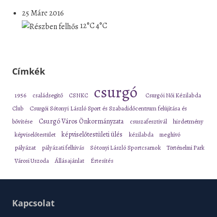
25 Márc 2016
12°C
4°C
Címkék
csurgó
1956
családsegítő
CSNKC
Csurgói Női Kézilabda
Club
Csurgói Sótonyi László Sport és Szabadidőcentrum felújítása és
Csurgó Város Önkormányzata
bővítése
csuszafesztivál
hirdetmény
képviselőtestületi ülés
képviselőtestület
kézilabda
meghívó
pályázat
pályázati felhívás
Sótonyi László Sportcsarnok
Történelmi Park
Városi Uszoda
Állásajánlat
Értesítés
Kapcsolat