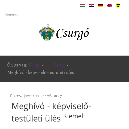
Ön itt van:
Főlap
Hírek
Meghívó - képviselő-testületi ülés
2026. június 22., hétfő 08:47
Meghívó - képviselő-
Kiemelt
testületi ülés