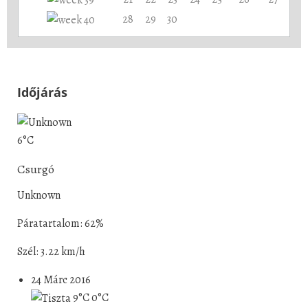
28
29
30
Időjárás
6°C
Csurgó
Unknown
Páratartalom: 62%
Szél: 3.22 km/h
24 Márc 2016
9°C
0°C