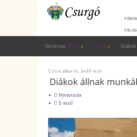
VÁRO
VÁLAS
Ön itt van:
Főlap
Hírek
Diákok 
2026. július 07., kedd 05:26
Diákok állnak munk
Nyomtatás
E-mail