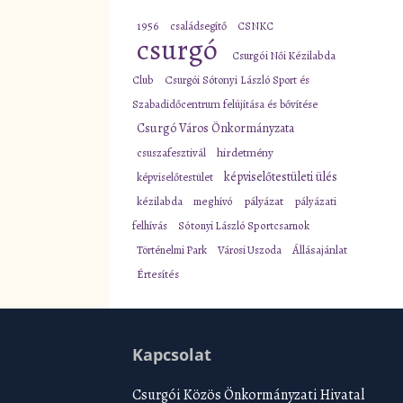
1956
családsegítő
CSNKC
csurgó
Csurgói Női Kézilabda
Club
Csurgói Sótonyi László Sport és
Szabadidőcentrum felújítása és bővítése
Csurgó Város Önkormányzata
csuszafesztivál
hirdetmény
képviselőtestületi ülés
képviselőtestület
pályázat
kézilabda
meghívó
pályázati
felhívás
Sótonyi László Sportcsarnok
Történelmi Park
Városi Uszoda
Állásajánlat
Értesítés
Kapcsolat
Csurgói Közös Önkormányzati Hivatal