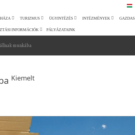
SHÁZA
TURIZMUS
ÜGYINTÉZÉS
INTÉZMÉNYEK
GAZDAS
ZTÁSI INFORMÁCIÓK
PÁLYÁZATAINK
állnak munkába
Kiemelt
ába