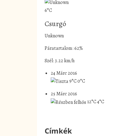
6°C
Csurgó
Unknown
Páratartalom: 62%
Szél: 3.22 km/h
24 Márc 2016
9°C
0°C
25 Márc 2016
12°C
4°C
Címkék