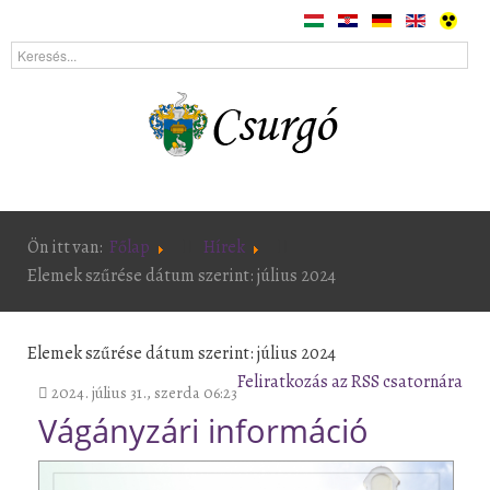
Ön itt van:
Főlap
Hírek
Elemek szűrése dátum szerint: július 2024
Elemek szűrése dátum szerint: július 2024
Feliratkozás az RSS csatornára
2024. július 31., szerda 06:23
Vágányzári információ