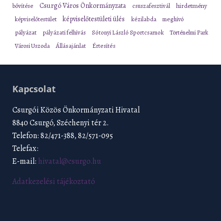
Csurgó Város Önkormányzata
bővítése
csuszafesztivál
hirdetmény
képviselőtestületi ülés
képviselőtestület
kézilabda
meghívó
pályázat
pályázati felhívás
Sótonyi László Sportcsarnok
Történelmi Park
Városi Uszoda
Állásajánlat
Értesítés
Kapcsolat
Csurgói Közös Önkormányzati Hivatal
8840 Csurgó, Széchenyi tér 2.
Telefon: 82/471-388, 82/571-095
Telefax:
E-mail:
hivatal@csurgo.hu
Adatkezelési tájékoztató