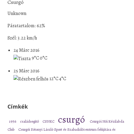
Csurgó
Unknown
Páratartalom: 62%
Szél: 3.22 km/h
24 Márc 2016
9°C
0°C
25 Márc 2016
12°C
4°C
Címkék
csurgó
1956
családsegítő
CSNKC
Csurgói Női Kézilabda
Club
Csurgói Sótonyi László Sport és Szabadidőcentrum felújítása és