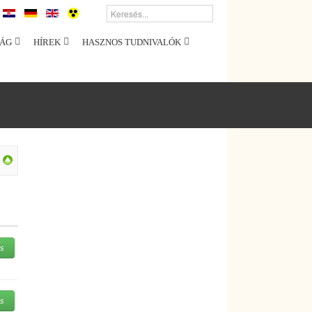
ÁG
HÍREK
HASZNOS TUDNIVALÓK
és
és