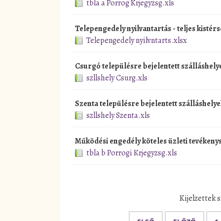
tbla a Porrog Krjegyzsg.xls
Telepengedely nyilvantartás - teljes kistér
Telepengedely nyilvntarts.xlsx
Csurgó településre bejelentett szálláshelye
szllshely Csurg.xls
Szenta településre bejelentett szálláshelyek
szllshely Szenta.xls
Működési engedély köteles üzleti tevéken
tbla b Porrogi Krjegyzsg.xls
Kijelzettek