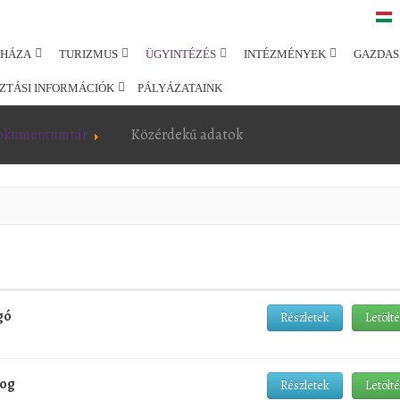
SHÁZA
TURIZMUS
ÜGYINTÉZÉS
INTÉZMÉNYEK
GAZDAS
ZTÁSI INFORMÁCIÓK
PÁLYÁZATAINK
okumentumtár
Közérdekű adatok
gó
Részletek
Letölt
rog
Részletek
Letölt