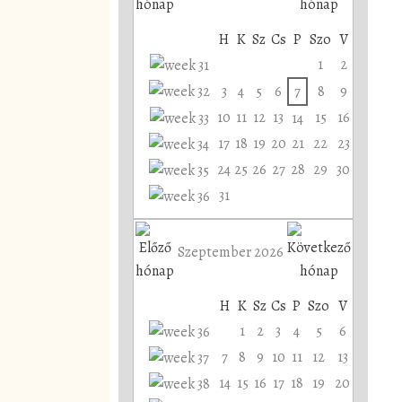
H
K
Sz
Cs
P
Szo
V
1
2
3
4
5
6
7
8
9
10
11
12
13
15
16
14
17
18
19
20
21
22
23
24
25
26
27
28
29
30
31
Szeptember 2026
H
K
Sz
Cs
P
Szo
V
1
2
3
4
5
6
7
8
9
10
11
12
13
14
15
16
17
18
19
20