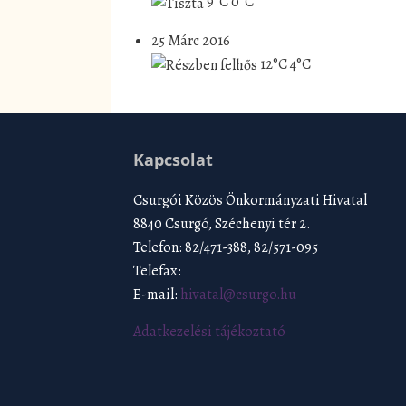
9°C
0°C
25 Márc 2016
12°C
4°C
Kapcsolat
Csurgói Közös Önkormányzati Hivatal
8840 Csurgó, Széchenyi tér 2.
Telefon: 82/471-388, 82/571-095
Telefax:
E-mail:
hivatal@csurgo.hu
Adatkezelési tájékoztató