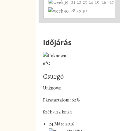
21
22
23
24
25
26
27
28
29
30
Időjárás
6°C
Csurgó
Unknown
Páratartalom: 62%
Szél: 3.22 km/h
24 Márc 2016