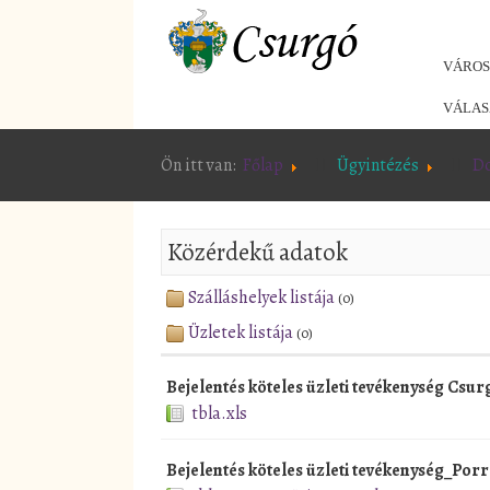
VÁRO
VÁLAS
Ön itt van:
Főlap
Ügyintézés
D
Közérdekű adatok
Szálláshelyek listája
(0)
Üzletek listája
(0)
Bejelentés köteles üzleti tevékenység Csur
tbla.xls
Bejelentés köteles üzleti tevékenység_Por