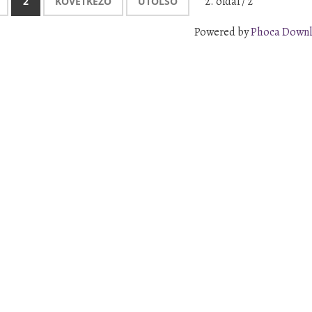
2. oldal / 2
2
KÖVETKEZŐ
UTOLSÓ
Powered by
Phoca Down