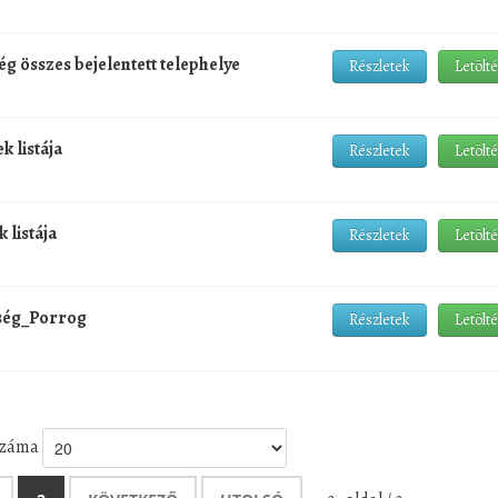
ség összes bejelentett telephelye
Részletek
Letölt
k listája
Részletek
Letölt
 listája
Részletek
Letölt
ység_Porrog
Részletek
Letölt
 száma