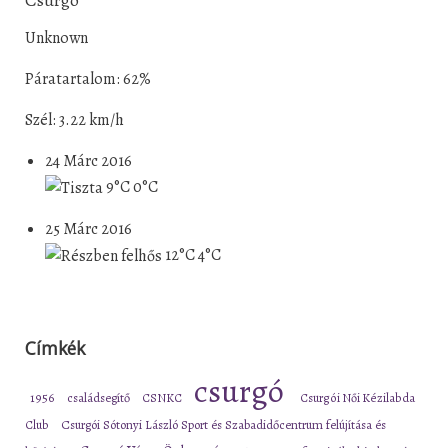
Unknown
Páratartalom: 62%
Szél: 3.22 km/h
24 Márc 2016
9°C
0°C
25 Márc 2016
12°C
4°C
Címkék
csurgó
1956
családsegítő
CSNKC
Csurgói Női Kézilabda
Club
Csurgói Sótonyi László Sport és Szabadidőcentrum felújítása és