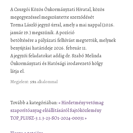
A Csurgói Közös Önkormányzati Hivatal, közös
megegyezéssel megszüntette szerződését
Torma László jegyző úrral, amely a mai nappal (2026.
január 19.) megszűnik. A pozíció
betöltésére a pályázati felhívást megtettük, melynek
benyújtási határideje 2026. február 11.
A jegyzői feladatokat addig dr. Szabó Melinda
Önkormányzati és Hatósági irodavezető hölgy
látja el.
Megjelent:
592
alkalommal
Tovább a kategóriában:
« Hirdetmény vetőmag
szaporítóanyag előállításáról
Sajtóközlemény
TOP_PLUSZ-3.1.3-23-SO1-2024-00031 »