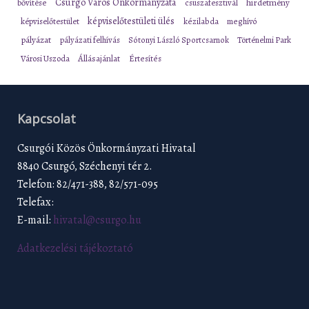
Csurgó Város Önkormányzata
bővítése
csuszafesztivál
hirdetmény
képviselőtestületi ülés
képviselőtestület
kézilabda
meghívó
pályázat
pályázati felhívás
Sótonyi László Sportcsarnok
Történelmi Park
Városi Uszoda
Állásajánlat
Értesítés
Kapcsolat
Csurgói Közös Önkormányzati Hivatal
8840 Csurgó, Széchenyi tér 2.
Telefon: 82/471-388, 82/571-095
Telefax:
E-mail:
hivatal@csurgo.hu
Adatkezelési tájékoztató