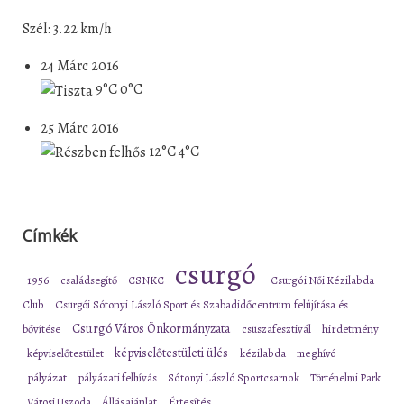
Szél: 3.22 km/h
24 Márc 2016
9°C
0°C
25 Márc 2016
12°C
4°C
Címkék
csurgó
1956
családsegítő
CSNKC
Csurgói Női Kézilabda
Club
Csurgói Sótonyi László Sport és Szabadidőcentrum felújítása és
Csurgó Város Önkormányzata
bővítése
csuszafesztivál
hirdetmény
képviselőtestületi ülés
képviselőtestület
kézilabda
meghívó
pályázat
pályázati felhívás
Sótonyi László Sportcsarnok
Történelmi Park
Városi Uszoda
Állásajánlat
Értesítés