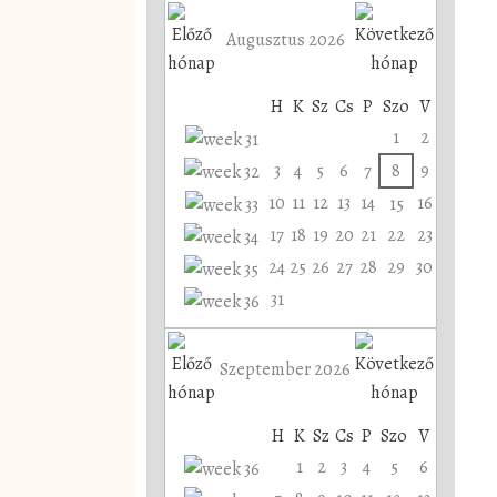
Augusztus 2026
H
K
Sz
Cs
P
Szo
V
1
2
3
4
5
6
7
8
9
10
11
12
13
14
16
15
17
18
19
20
21
22
23
24
25
26
27
28
29
30
31
Szeptember 2026
H
K
Sz
Cs
P
Szo
V
1
2
3
4
5
6