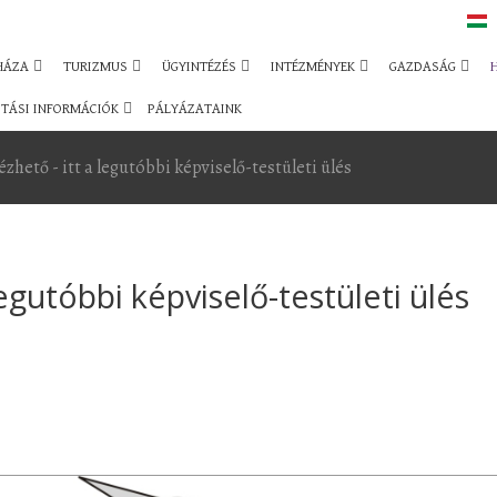
HÁZA
TURIZMUS
ÜGYINTÉZÉS
INTÉZMÉNYEK
GAZDASÁG
TÁSI INFORMÁCIÓK
PÁLYÁZATAINK
zhető - itt a legutóbbi képviselő-testületi ülés
legutóbbi képviselő-testületi ülés