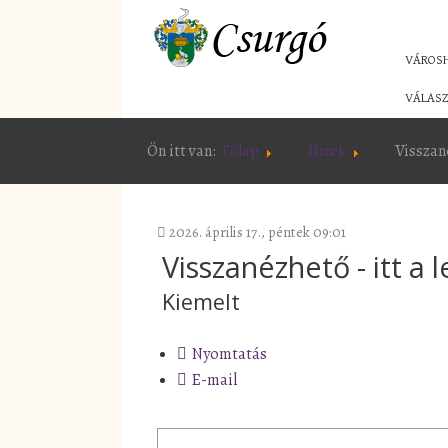
VÁROS
VÁLASZ
Ön itt van:
Főlap
Hírek
Visszané
2026. április 17., péntek 09:01
Visszanézhető - itt a 
Kiemelt
Nyomtatás
E-mail