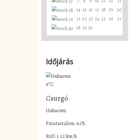
7
8
9
10
11
12
13
14
15
16
17
18
19
20
21
22
23
24
25
26
27
28
29
30
Időjárás
6°C
Csurgó
Unknown
Páratartalom: 62%
Szél: 3.22 km/h