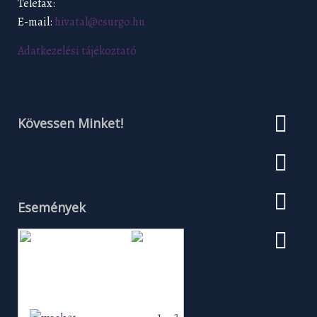
Telefax:
E-mail:
hivatal@csurgo.hu
Adatkezelési tájékoztató
Kövessen Minket!
Események
Augusztus 2026
H
K
Sz
Cs
P
Szo
V