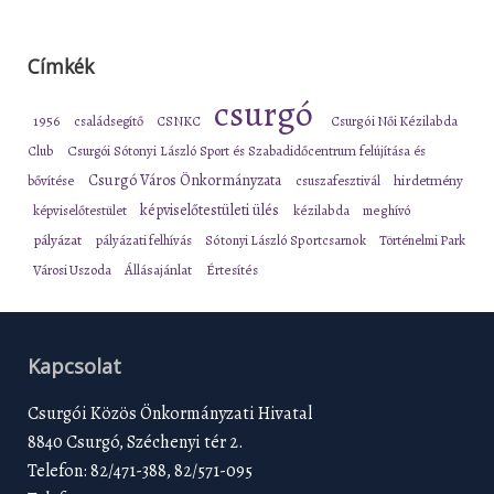
Címkék
csurgó
1956
családsegítő
CSNKC
Csurgói Női Kézilabda
Club
Csurgói Sótonyi László Sport és Szabadidőcentrum felújítása és
Csurgó Város Önkormányzata
bővítése
csuszafesztivál
hirdetmény
képviselőtestületi ülés
képviselőtestület
kézilabda
meghívó
pályázat
pályázati felhívás
Sótonyi László Sportcsarnok
Történelmi Park
Városi Uszoda
Állásajánlat
Értesítés
Kapcsolat
Csurgói Közös Önkormányzati Hivatal
8840 Csurgó, Széchenyi tér 2.
Telefon: 82/471-388, 82/571-095