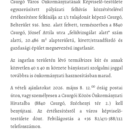
Csurgó Város Önkormányzatának Képviselő-testülete
egyszerűsített pályázati felhívás közzétételével
értékesítésre felkínálja az 1/1 tulajdonát képező Csurgó,
Belterület 916. hrsz. alatt felvett, természetben a 8840
Csurgó, József Attila utca „felülvizsgálat alatt” szám
2
alatti, 20.486 m
alapterületű, kivett/strandfürdő és
gazdasági épület megnevezésű ingatlanát.
Az ingatlan területén lévő termálvizes kút és annak
közvetlen 40 x 40 m körzete bányászati szolgalmi joggal
továbbra is önkormányzati hasznosításban marad.
00
A vételi ajánlatokat 2026. május 8. 12.
óráig postai
úton, vagy személyesen a Csurgói Közös Önkormányzati
Hivatalba (8840 Csurgó, Széchenyi tér 2.) kell
benyújtani. Az értékesítésről a város képviselő-
testülete dönt. Felvilágostás a +36 82/471-388/112
telefonszámon.