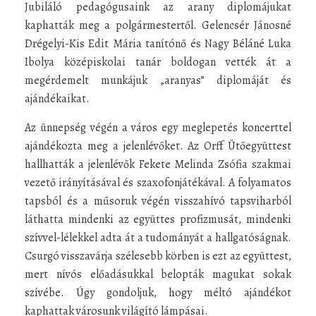
Jubiláló pedagógusaink az arany diplomájukat
kaphatták meg a polgármestertől. Gelencsér Jánosné
Drégelyi-Kis Edit Mária tanítónő és Nagy Béláné Luka
Ibolya középiskolai tanár boldogan vették át a
megérdemelt munkájuk „aranyas” diplomáját és
ajándékaikat.
Az ünnepség végén a város egy meglepetés koncerttel
ajándékozta meg a jelenlévőket. Az Orff Ütőegyüttest
hallhatták a jelenlévők Fekete Melinda Zsófia szakmai
vezető irányításával és szaxofonjátékával. A folyamatos
tapsból és a műsoruk végén visszahívó tapsviharból
láthatta mindenki az együttes profizmusát, mindenki
szívvel-lélekkel adta át a tudományát a hallgatóságnak.
Csurgó visszavárja szélesebb körben is ezt az együttest,
mert nívós előadásukkal belopták magukat sokak
szívébe. Úgy gondoljuk, hogy méltó ajándékot
kaphattak városunk világító lámpásai.