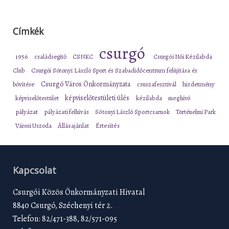
Címkék
csurgó
1956
családsegítő
CSNKC
Csurgói Női Kézilabda
Club
Csurgói Sótonyi László Sport és Szabadidőcentrum felújítása és
Csurgó Város Önkormányzata
bővítése
csuszafesztivál
hirdetmény
képviselőtestületi ülés
képviselőtestület
kézilabda
meghívó
pályázat
pályázati felhívás
Sótonyi László Sportcsarnok
Történelmi Park
Városi Uszoda
Állásajánlat
Értesítés
Kapcsolat
Csurgói Közös Önkormányzati Hivatal
8840 Csurgó, Széchenyi tér 2.
Telefon: 82/471-388, 82/571-095