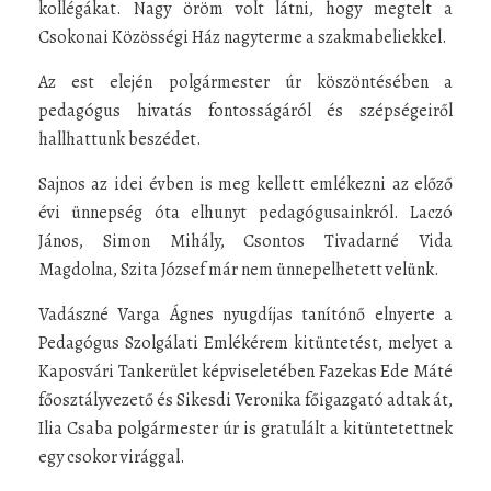
kollégákat. Nagy öröm volt látni, hogy megtelt a
Csokonai Közösségi Ház nagyterme a szakmabeliekkel.
Az est elején polgármester úr köszöntésében a
pedagógus hivatás fontosságáról és szépségeiről
hallhattunk beszédet.
Sajnos az idei évben is meg kellett emlékezni az előző
évi ünnepség óta elhunyt pedagógusainkról. Laczó
János, Simon Mihály, Csontos Tivadarné Vida
Magdolna, Szita József már nem ünnepelhetett velünk.
Vadászné Varga Ágnes nyugdíjas tanítónő elnyerte a
Pedagógus Szolgálati Emlékérem kitüntetést, melyet a
Kaposvári Tankerület képviseletében Fazekas Ede Máté
főosztályvezető és Sikesdi Veronika főigazgató adtak át,
Ilia Csaba polgármester úr is gratulált a kitüntetettnek
egy csokor virággal.