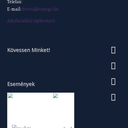
Telefax:
E-mail:
hivatal@csurgo.hu
Adatkezelési tájékoztató
Kövessen Minket!
Események
Augusztus 2026
H
K
Sz
Cs
P
Szo
V