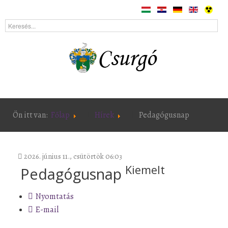
Ön itt van:
Főlap
Hírek
Pedagógusnap
2026. június 11., csütörtök 06:03
Kiemelt
Pedagógusnap
Nyomtatás
E-mail