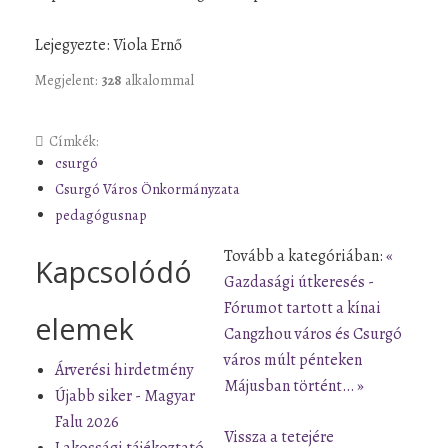
Lejegyezte: Viola Ernő
Megjelent:
328
alkalommal
Címkék:
csurgó
Csurgó Város Önkormányzata
pedagógusnap
Tovább a kategóriában:
«
Kapcsolódó
Gazdasági útkeresés -
Fórumot tartott a kínai
elemek
Cangzhou város és Csurgó
város múlt pénteken
Árverési hirdetmény
Májusban történt… »
Újabb siker - Magyar
Falu 2026
Vissza a tetejére
Lakossági tájékoztató