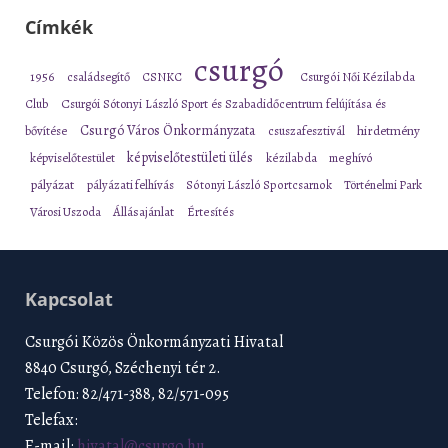
Címkék
csurgó
1956
családsegítő
CSNKC
Csurgói Női Kézilabda
Club
Csurgói Sótonyi László Sport és Szabadidőcentrum felújítása és
Csurgó Város Önkormányzata
bővítése
csuszafesztivál
hirdetmény
képviselőtestületi ülés
képviselőtestület
kézilabda
meghívó
pályázat
pályázati felhívás
Sótonyi László Sportcsarnok
Történelmi Park
Városi Uszoda
Állásajánlat
Értesítés
Kapcsolat
Csurgói Közös Önkormányzati Hivatal
8840 Csurgó, Széchenyi tér 2.
Telefon: 82/471-388, 82/571-095
Telefax:
E-mail:
hivatal@csurgo.hu