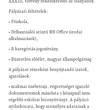
XXXIII. törvény rendelkezései az irányadók.
Pályázati feltételek:
• Főiskola,
• Felhasználói szintű MS Office (irodai
alkalmazások),
• B kategóriás jogosítvány,
• Büntetlen előélet, magyar állampolgárság
A pályázat részeként benyújtandó iratok,
igazolások:
• szakmai önéletrajz, végzettséget igazoló
dokumentumok másolata 3 hónapnál nem
régebbi erkölcsi bizonyítványt. A pályázó
nyilatkozata, hogy személyes adatainak a