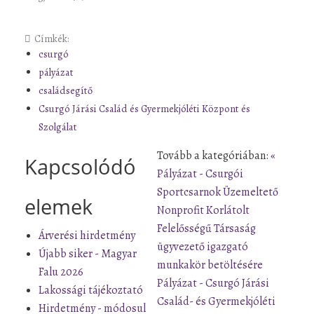
Címkék:
csurgó
pályázat
családsegítő
Csurgó Járási Család és Gyermekjóléti Központ és
Szolgálat
Tovább a kategóriában:
«
Kapcsolódó
Pályázat - Csurgói
Sportcsarnok Üzemeltető
elemek
Nonprofit Korlátolt
Felelősségű Társaság
Árverési hirdetmény
ügyvezető igazgató
Újabb siker - Magyar
munkakör betöltésére
Falu 2026
Pályázat - Csurgó Járási
Lakossági tájékoztató
Család- és Gyermekjóléti
Hirdetmény - módosul