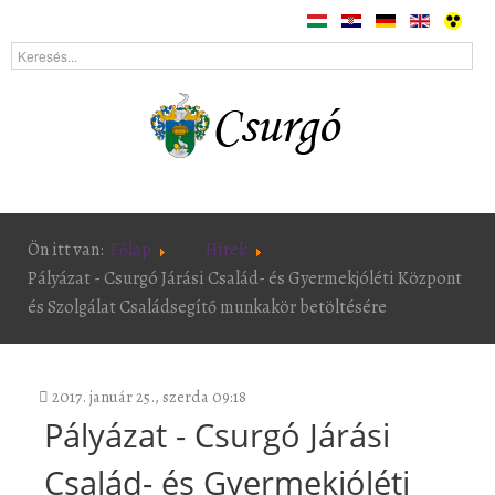
Ön itt van:
Főlap
Hírek
Pályázat - Csurgó Járási Család- és Gyermekjóléti Központ
és Szolgálat Családsegítő munkakör betöltésére
2017. január 25., szerda 09:18
Pályázat - Csurgó Járási
Család- és Gyermekjóléti