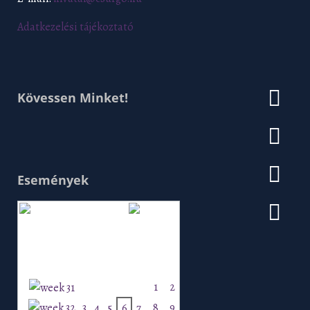
Adatkezelési tájékoztató
Kövessen Minket!
Események
Augusztus 2026
H
K
Sz
Cs
P
Szo
V
1
2
3
4
5
6
7
8
9