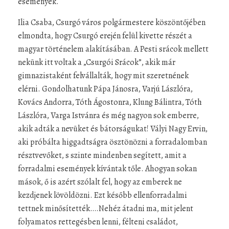
események.
Ilia Csaba, Csurgó város polgármestere köszöntőjében
elmondta, hogy Csurgó erején felül kivette részét a
magyar történelem alakításában. A Pesti srácok mellett
nekünk itt voltak a „Csurgói Srácok”, akik már
gimnazistaként felvállalták, hogy mit szeretnének
elérni. Gondolhatunk Pápa Jánosra, Varjú Lászlóra,
Kovács Andorra, Tóth Ágostonra, Klung Bálintra, Tóth
Lászlóra, Varga Istvánra és még nagyon sok emberre,
akik adták a nevüket és bátorságukat! Vályi Nagy Ervin,
aki próbálta higgadtságra ösztönözni a forradalomban
résztvevőket, s szinte mindenben segített, amit a
forradalmi események kívántak tőle. Ahogyan sokan
mások, ő is azért szólalt fel, hogy az emberek ne
kezdjenek lövöldözni. Ezt később ellenforradalmi
tettnek minősítették….Nehéz átadni ma, mit jelent
folyamatos rettegésben lenni, félteni családot,