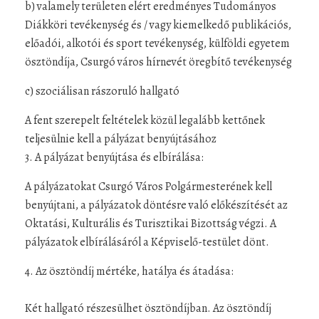
b) valamely területen elért eredményes Tudományos
Diákköri tevékenység és / vagy kiemelkedő publikációs,
előadói, alkotói és sport tevékenység, külföldi egyetem
ösztöndíja, Csurgó város hírnevét öregbítő tevékenység
c) szociálisan rászoruló hallgató
A fent szerepelt feltételek közül legalább kettőnek
teljesülnie kell a pályázat benyújtásához​​​
3. A pályázat benyújtása és elbírálása:
A pályázatokat Csurgó Város Polgármesterének kell
benyújtani, a pályázatok döntésre való előkészítését az
Oktatási, Kulturális és Turisztikai Bizottság végzi. A
pályázatok elbírálásáról a Képviselő-testület dönt.
4. Az ösztöndíj mértéke, hatálya és átadása:
Két hallgató részesülhet ösztöndíjban. Az ösztöndíj