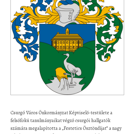
Csurgó Város Önkormányzat Képviselő-testülete a
felsőfokú tanulmányaikat végző csurgói hallgatók
számára megalapította a „Festetics Ösztöndíjat” a nagy