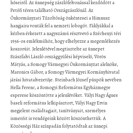
hőseiről. Az ünnepség zászlófelvonással kezdődött a
Petőfi téren található Országzászlónál. Az
Önkormányzati Tűzoltóság önkéntesei a Himnusz
hangjaira vonták fel a nemzeti lobogót. Fáklyákkal a
kézben érkezett a nagyszámú résztvevő a Széchenyi téri
1956-os emlékműhöz, hogy elhelyezze a megemlékezés
koszorúit. Jelenlétével megtisztelte az ünnepet
Szászfalvi László országgyűlési képviselő, Vörös
Mátyás, a Somogy Vármegyei Önkormányzat alelnöke,
Maronics Gábor, a Somogy Vármegyei Kormányhivatal
járási hivatalvezetője. Steinbach József püspök nevében
Hella Ferenc, a Somogyi Református Egyházmegye
esperese köszöntötte a jelenlévőket. Vályi Nagy Ágnes
baseli református lelkipásztort, Vályi Nagy Ervin
megjelent családtagjait, tanítványait, személyes
ismerőit is vendégeink között köszönthettük. A
Közösségi Ház színpadán folytatódtak az ünnepi