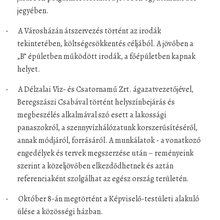
jegyében.
-
A Városházán átszervezés történt az irodák
tekintetében, költségcsökkentés céljából. A jövőben a
„B” épületben működött irodák, a főépületben kapnak
helyet.
-
A Délzalai Víz- és Csatornamű Zrt. ágazatvezetőjével,
Beregszászi Csabával történt helyszínbejárás és
megbeszélés alkalmával szó esett a lakossági
panaszokról, a szennyvízhálózatunk korszerűsítéséről,
annak módjáról, forrásáról. A munkálatok - a vonatkozó
engedélyek és tervek megszerzése után – reményeink
szerint a közeljövőben elkezdődhetnek és aztán
referenciaként szolgálhat az egész ország területén.
-
Október 8-án megtörtént a Képviselő-testületi alakuló
ülése a közösségi házban.