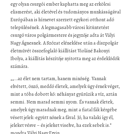
egy olyan csurgói ember kaphatta meg az erkölcsi
elismerést, aki életével és tudományos munkásságával
Európában is hírnevet szerzett egykori otthont adó
településének. A legmagasabb városi kitüntetést
csurgó város polgármestere és jegyzője adta át Vályi
Nagy Ágnesnek. A Szózat eléneklése után a díszpolgár
életművét összefoglaló kiállítást Violáné Bakonyi
Ibolya, a kiállítás készítője nyitotta meg az érdeklődők
számára.
„„…az élet nem tartam, hanem minőség. Vannak
elvétett, önző, meddő életek, amelyek úgy érnek véget,
mint a tóba dobott kő: néhányat gyűrűzik a víz, aztán
semmi. Nem marad semmi nyom. És vannak életek,
amelyek úgy maradnak meg, mint a fiatal fák kérgébe
vésett jelek: együtt nőnek a fával. Jó, ha valaki így él,
jeleket vésve – és jeleket viselve, ha ezek sebek is.”
mondta Vályi Nagy Ervin.