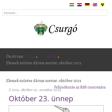
Ön itt van:
Főlap
Hírek
Elemek szűrése dátum szerint: október 2025
Elemek szűrése dátum szerint: október 2025
Feliratkozás az RSS csatornára
2025. október 25., szombat 20:25
Október 23. ünnep