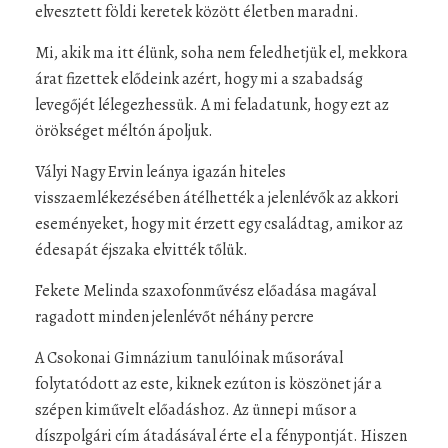
elvesztett földi keretek között életben maradni.
Mi, akik ma itt élünk, soha nem feledhetjük el, mekkora
árat fizettek elődeink azért, hogy mi a szabadság
levegőjét lélegezhessük. A mi feladatunk, hogy ezt az
örökséget méltón ápoljuk.
Vályi Nagy Ervin leánya igazán hiteles
visszaemlékezésében átélhették a jelenlévők az akkori
eseményeket, hogy mit érzett egy családtag, amikor az
édesapát éjszaka elvitték tőlük.
Fekete Melinda szaxofonművész előadása magával
ragadott minden jelenlévőt néhány percre
A Csokonai Gimnázium tanulóinak műsorával
folytatódott az este, kiknek ezúton is köszönet jár a
szépen kiművelt előadáshoz. Az ünnepi műsor a
díszpolgári cím átadásával érte el a fénypontját. Hiszen