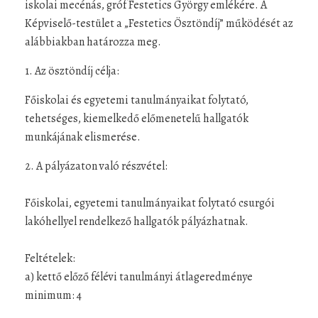
iskolai mecénás, gróf Festetics György emlékére. A
Képviselő-testület a „Festetics Ösztöndíj” működését az
alábbiakban határozza meg.
1. Az ösztöndíj célja:
Főiskolai és egyetemi tanulmányaikat folytató,
tehetséges, kiemelkedő előmenetelű hallgatók
munkájának elismerése.
2. A pályázaton való részvétel:
Főiskolai, egyetemi tanulmányaikat folytató csurgói
lakóhellyel rendelkező hallgatók pályázhatnak.
Feltételek:
a) kettő előző félévi tanulmányi átlageredménye
minimum: 4