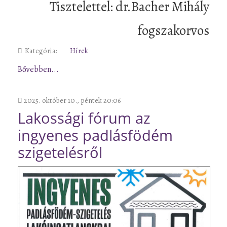
Tisztelettel: dr.Bacher Mihály
fogszakorvos
Kategória:
Hírek
Bővebben...
2025. október 10., péntek 20:06
Lakossági fórum az
ingyenes padlásfödém
szigetelésről