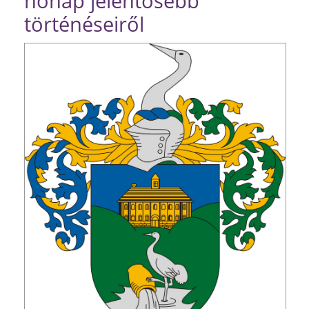
hónap jelentősebb
történéseiről