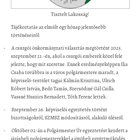
Tisztelt Lakosság!
Tájékoztatás az elmúlt egy hónap jelentősebb
történéseiről:
-
A csurgói önkormányzati választás megtörtént 2025.
szeptember 21.-én, ahol a csurgói emberek közel fele
jelezte, hogy mit szeretne. Ennek eredményeképpen Ilia
Csaba továbbra is a város polgármestere maradt, a
képviselő-testület tagjai Kálmán Krisztina, Ulrich
Róbert István, Bedő Tamás, Szecsődiné Gál Csilla.
Vassné Huszics Bernadett, Tóth Ferenc lettek.
-
Szeptember 26. képviselői egyeztetés történt
bizottságokról, SZMSZ módosításról, alakuló ülésről.
-
Október 02-án a Polgármester Úr egyeztetést kezdett a
járásbeli polgármesterekkel a jövőbeli együttműködés