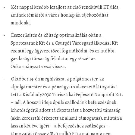
-
Két nappal később lezajlott az első rendkívüli KT ülés,
aminek témáiról a város honlapján tájékozódhat
mindenki.
-
Ésszerűsítés és költség optimalizálás okán a
Sportcsarnok Kft és a Csurgói Városgazdálkodási Kft
ezentúl egy ügyvezetővel fog működni, és ez utóbbi
gazdasági társaság feladatai egy részét az
Önkormányzat veszi vissza.
-
Október 14-én meghívásra, a polgármester, az
alpolgármester és a pénzügyi irodavezető látogatást
tett a Kisfaludy2030 Turisztikai Fejlesztő Nonprofit Zrt.
– nél. A hosszú ideje épülő szállodánk befejezésének
lehetőségéről adott tájékoztatást a közvetítő társaság
(akin keresztül érkezett az állami támogatás), miután a
lassan két éve ígért – a befejezéshez szükséges –
támogatási összeg (850 millió Ft) a mai napig nem