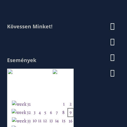
Kövessen Minket!
Események
Augusztus 2026
H
K
Sz
Cs
P
Szo
V
1
2
3
4
5
6
7
8
9
10
11
12
13
14
15
16