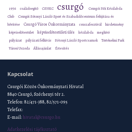
csurgó
1956
családsegítő
CSNKC
Csurgói Női Kézilabda
Club
Csurgói Sótonyi László Sport és Szabadidőcentrum felújítása és
Csurgó Város Önkormányzata
bővítése
csuszafesztivál
hirdetmény
képviselőtestületi ülés
képviselőtestület
kézilabda
meghívó
pályázat
pályázati felhívás
Sótonyi László Sportcsarnok
Történelmi Park
Városi Uszoda
Állásajánlat
Értesítés
Kapcsolat
Csurgói Közös Önkormányzati Hivatal
8840 Csurgó, Széchenyi tér 2.
Telefon: 82/471-388, 82/571-095
Telefax:
E-mail:
hivatal@csurgo.hu
Adatkezelési tájékoztató