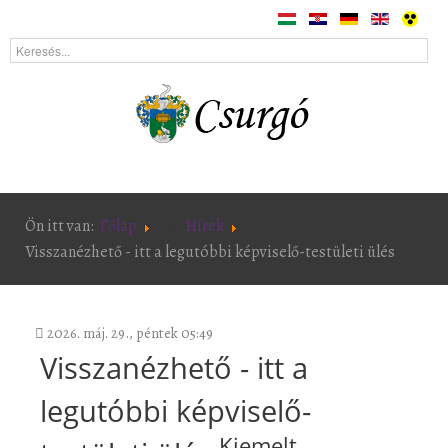
Ön itt van:
Főlap
Hírek
Visszanézhető - itt a legutóbbi képviselő-testületi ülés
2026. máj. 29., péntek 05:49
Visszanézhető - itt a
legutóbbi képviselő-
Kiemelt