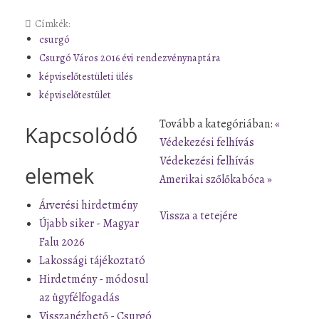
Címkék:
csurgó
Csurgó Város 2016 évi rendezvénynaptára
képviselőtestületi ülés
képviselőtestület
Tovább a kategóriában:
«
Kapcsolódó
Védekezési felhívás
Védekezési felhívás
elemek
Amerikai szőlőkabóca »
Árverési hirdetmény
Vissza a tetejére
Újabb siker - Magyar
Falu 2026
Lakossági tájékoztató
Hirdetmény - módosul
az ügyfélfogadás
Visszanézhető - Csurgó