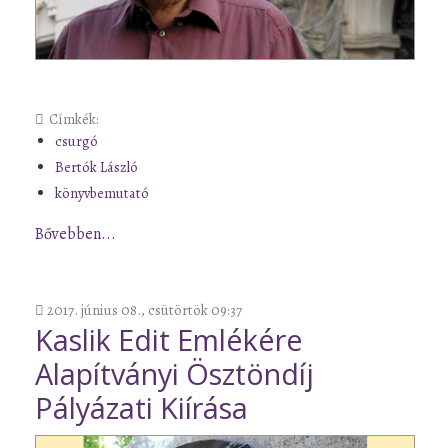
Címkék:
csurgó
Bertók László
könyvbemutató
Bővebben...
2017. június 08., csütörtök 09:37
Kaslik Edit Emlékére
Alapítványi Ösztöndíj
Pályázati Kiírása