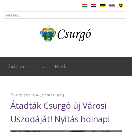
Ön itt van:
Főlap
Hírek
2017. június 16., péntek 19:03
Átadták Csurgó új Városi
Uszodáját! Nyitás holnap!