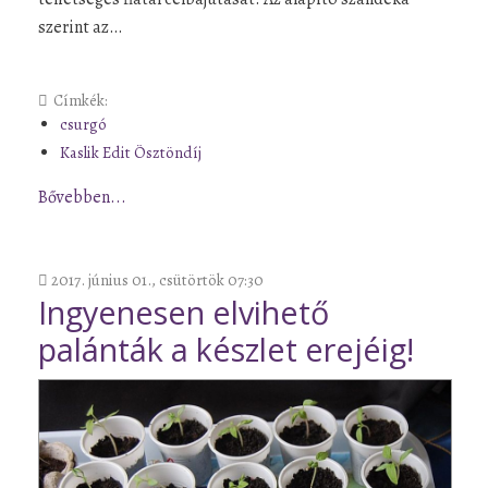
szerint az…
Címkék:
csurgó
Kaslik Edit Ösztöndíj
Bővebben...
2017. június 01., csütörtök 07:30
Ingyenesen elvihető
palánták a készlet erejéig!