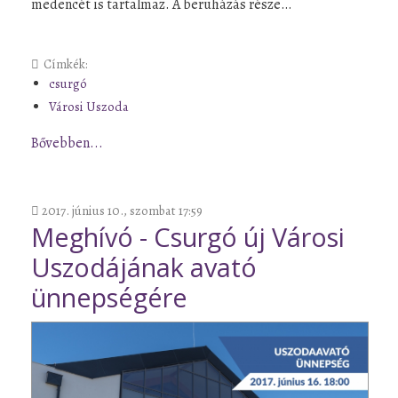
medencét is tartalmaz. A beruházás része…
Címkék:
csurgó
Városi Uszoda
Bővebben...
2017. június 10., szombat 17:59
Meghívó - Csurgó új Városi
Uszodájának avató
ünnepségére