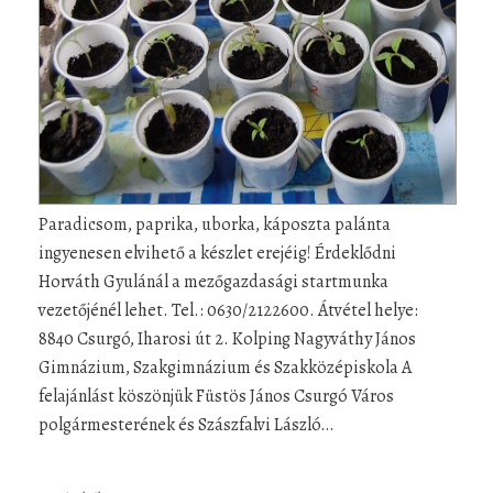
Paradicsom, paprika, uborka, káposzta palánta
ingyenesen elvihető a készlet erejéig! Érdeklődni
Horváth Gyulánál a mezőgazdasági startmunka
vezetőjénél lehet. Tel.: 0630/2122600. Átvétel helye:
8840 Csurgó, Iharosi út 2. Kolping Nagyváthy János
Gimnázium, Szakgimnázium és Szakközépiskola A
felajánlást köszönjük Füstös János Csurgó Város
polgármesterének és Szászfalvi László…