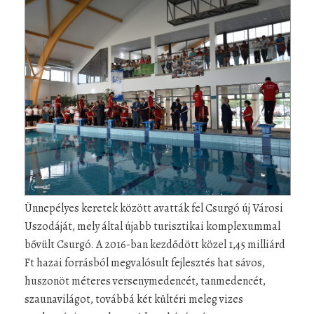
Ünnepélyes keretek között avatták fel Csurgó új Városi
Uszodáját, mely által újabb turisztikai komplexummal
bővült Csurgó. A 2016-ban kezdődött közel 1,45 milliárd
Ft hazai forrásból megvalósult fejlesztés hat sávos,
huszonöt méteres versenymedencét, tanmedencét,
szaunavilágot, továbbá két kültéri meleg vizes