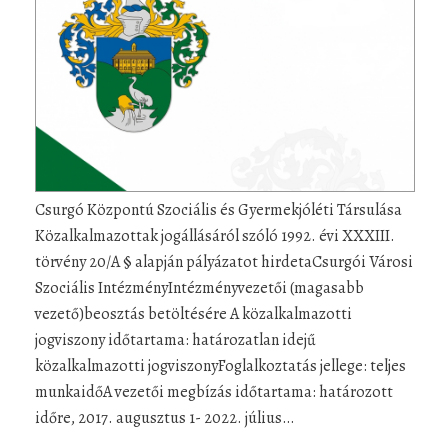
Csurgó Központú Szociális és Gyermekjóléti Társulása
Közalkalmazottak jogállásáról szóló 1992. évi XXXIII.
törvény 20/A § alapján pályázatot hirdetaCsurgói Városi
Szociális IntézményIntézményvezetői (magasabb
vezető)beosztás betöltésére A közalkalmazotti
jogviszony időtartama: határozatlan idejű
közalkalmazotti jogviszonyFoglalkoztatás jellege: teljes
munkaidőA vezetői megbízás időtartama: határozott
időre, 2017. augusztus 1- 2022. július…