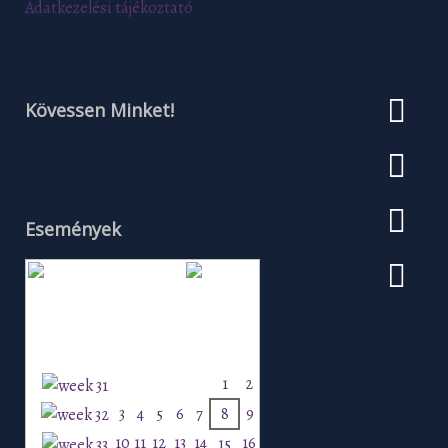
Adatkezelési tájékoztató
Kövessen Minket!
Események
Augusztus 2026
H
K
Sz
Cs
P
Szo
V
1
2
3
4
5
6
7
8
9
10
11
12
13
14
16
15