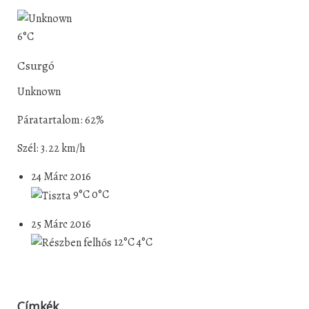
6°C
Csurgó
Unknown
Páratartalom: 62%
Szél: 3.22 km/h
24 Márc 2016
9°C
0°C
25 Márc 2016
12°C
4°C
Címkék