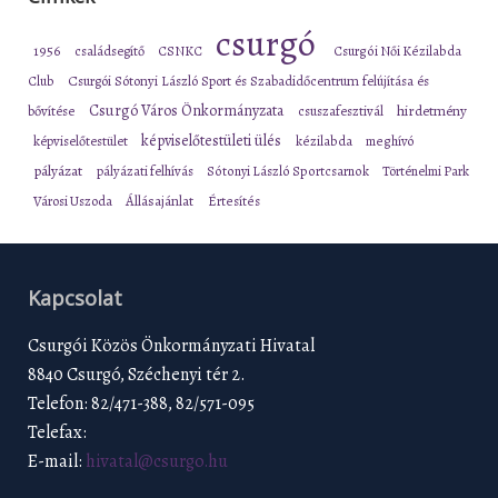
csurgó
1956
családsegítő
CSNKC
Csurgói Női Kézilabda
Club
Csurgói Sótonyi László Sport és Szabadidőcentrum felújítása és
Csurgó Város Önkormányzata
bővítése
csuszafesztivál
hirdetmény
képviselőtestületi ülés
képviselőtestület
kézilabda
meghívó
pályázat
pályázati felhívás
Sótonyi László Sportcsarnok
Történelmi Park
Városi Uszoda
Állásajánlat
Értesítés
Kapcsolat
Csurgói Közös Önkormányzati Hivatal
8840 Csurgó, Széchenyi tér 2.
Telefon: 82/471-388, 82/571-095
Telefax:
E-mail:
hivatal@csurgo.hu