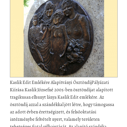
Kaslik Edit Emlékére Alapítványi ÖsztöndíjPályázati
Kiírása Kaslik Józsefné 2005-ben ösztöndíjat alapított
tragikusan elhunyt lánya Kaslik Edit emlékére. Az
ösztöndíj azzal a szándékkal jött létre, hogy támogassa
az adott évben érettségizett, és felsőoktatási
intézménybe felvételt nyert, valamely területen
tehetséges fiatal célbajutását. Az alapító szándéka